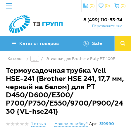
(0)
(0)
(0)
8 (499) 110-53-74
Перезвоните мне
Каталог товаров
Sale
Каталог
/
/
Этикетки для Brother и Puty PT-100E
Термоусадочная трубка Vell
HSE-241 (Brother HSE 241, 17,7 мм,
черный на белом) для PT
D450/D600/E300/
P700/P750/E550/9700/P900/24
30 {VL-hse241}
1 отзыв
Нашли ошибку?
Арт.:
319990