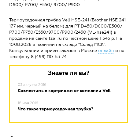
D600/ P700/ E550/ 9700/ P900.
Термоусадочная трубка Vell HSE-241 (Brother HSE 241,
17,7 мм, черный на белом) для PT D450/D600/E300/
P700/P750/E550/9700/P900/2430 {VL-hse241} в
продаже на сайте tze1.ru по честной цене 1 543 р. На
10.08.2026 в наличии на складе "Склад МСК".
Консультации и прием заказов в Москве
онлайн
и по
телефону 8 (499) 110-53-74.
Знаете ли вы?
03 августа 2016
Совместимые картриджи от компании Vell
18 мая 2016
Что такое термоусадочная трубка?