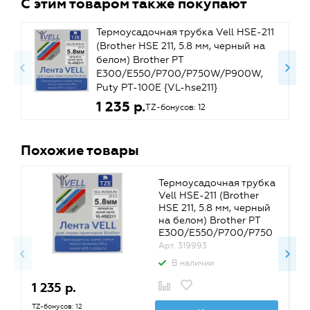
С этим товаром также покупают
Термоусадочная трубка Vell HSE-211
(Brother HSE 211, 5.8 мм, черный на
белом) Brother PT
E300/E550/P700/P750W/P900W,
Puty PT-100E {VL-hse211}
1 235 р.
TZ-бонусов: 12
Похожие товары
Термоусадочная трубка
Vell HSE-211 (Brother
HSE 211, 5.8 мм, черный
на белом) Brother PT
E300/E550/P700/P750
W/P900W, Puty PT-
Арт. 319993
100E {VL-hse211}
В наличии
1 235 р.
1
TZ-бонусов: 12
TZ