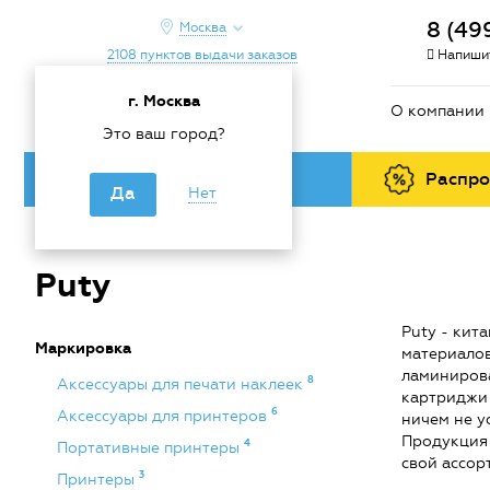
8 (49
Москва
2108 пунктов выдачи заказов
Напишит
г. Москва
О компании
Это ваш город?
Каталог товаров
Распр
Да
Нет
Главная
/
Бренды
/
Puty
Puty
Puty - кит
Маркировка
материалов
ламинирова
8
Аксессуары для печати наклеек
картриджи 
6
Аксессуары для принтеров
ничем не у
Продукция 
4
Портативные принтеры
свой ассор
3
Принтеры