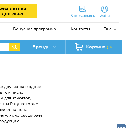
Бесплатная
доставка
Статус заказа
Войти
Бонусная программа
Контакты
Еще
Бренды
Корзина
(0)
кже других расходных
в том числе
и для этикеток,
нты Puty, которые
вают по цене.
 регулярно расширяет
продукцию.