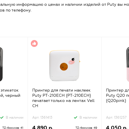
альную информацию о ценах и наличии изделий от Puty вы мо
ов по телефону.
 этикеток
Принтер для печати наклеек
Принтер дл
й, черный
Puty PT-210ECH {PT-210ECH}
Puty Q20 п
печатает только на лентах Vell
{Q20pink}
CH
В наличии
Арт. 1361413
В наличии
Арт. 1361257
4 890 р.
4 050 р.
TZ-бонусов: 41
TZ-бонусов: 49