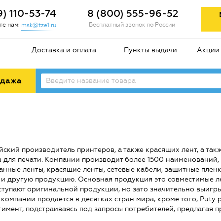
9) 110-53-74
8 (800) 555-96-52
е нам:
Бесплатный звонок по России
msk@tze1.ru
Доставка и оплата
Пункты выдачи
Акции
одажа
айский производитель принтеров, а также красящих лент, а та
 для печати. Компании производит более 1500 наименований, 
нные ленты, красящие ленты, сетевые кабели, защитные пленк
и другую продукцию. Основная продукция это совместимые ле
ступают оригинальной продукции, но зато значительно выигры
компании продается в десятках стран мира, кроме того, Puty
тимент, подстраиваясь под запросы потребителей, предлагая 