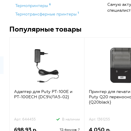
Самую акту
6
Термопринтеры
специалист
1
Термотрансферные принтеры
Популярные товары
Адаптер для Puty PT-100E и
Принтер для печати
PT-100ECH {DC9V/1A5-02}
Puty Q20 переносно
{Q20black}
Арт. 644455
В наличии
Арт. 1361255
698.93 р.
4 050 р.
TZ-бонусов: 7