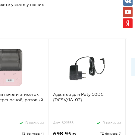
жете узнать у наших
я печати этикеток
Адаптер для Puty 50DC
Н
ереносной, розовый
{DC9V/1A-02}
шт
{2
В наличии
Арт. 621555
В наличии
Ар
698.93 р.
2
TZ-бонусов: 41
TZ-бонусов: 7