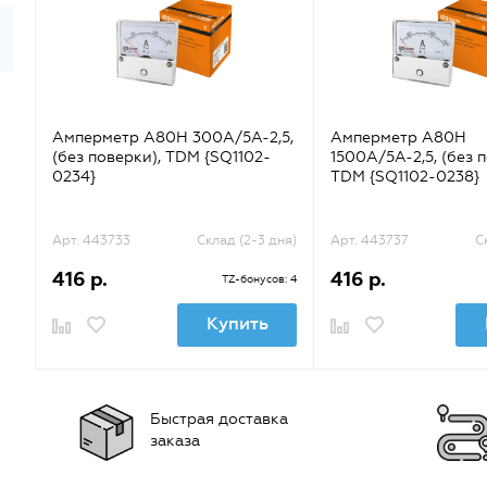
Амперметр А80Н 300А/5А-2,5,
Амперметр А80Н
(без поверки), TDM {SQ1102-
1500А/5А-2,5, (без 
0234}
TDM {SQ1102-0238}
Арт. 443733
Склад (2-3 дня)
Арт. 443737
С
416 р.
416 р.
TZ-бонусов: 4
Купить
Быстрая доставка
заказа