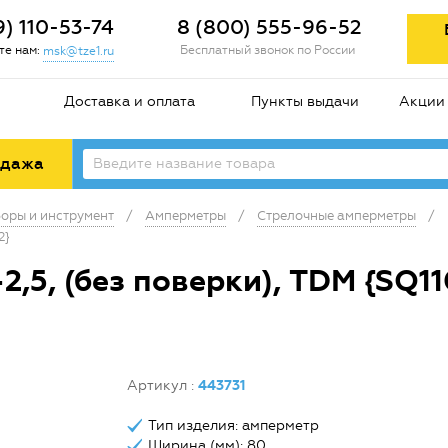
9) 110-53-74
8 (800) 555-96-52
е нам:
Бесплатный звонок по России
msk@tze1.ru
Доставка и оплата
Пункты выдачи
Акции
одажа
оры и инструмент
/
Амперметры
/
Стрелочные амперметры
/
2}
5, (без поверки), TDM {SQ11
Артикул
:
443731
Тип изделия: амперметр
Ширина (мм): 80