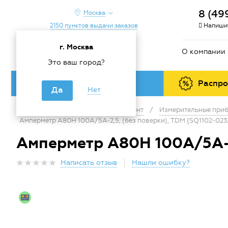
8 (49
Москва
2150 пунктов выдачи заказов
Напишит
г. Москва
О компании
Это ваш город?
Каталог товаров
Распр
Да
Нет
Главная
/
Каталог
/
Инструмент
/
Измерительные приб
Амперметр А80Н 100А/5А-2,5, (без поверки), TDM {SQ1102-023
Амперметр А80Н 100А/5А-2,
Написать отзыв
Нашли ошибку?