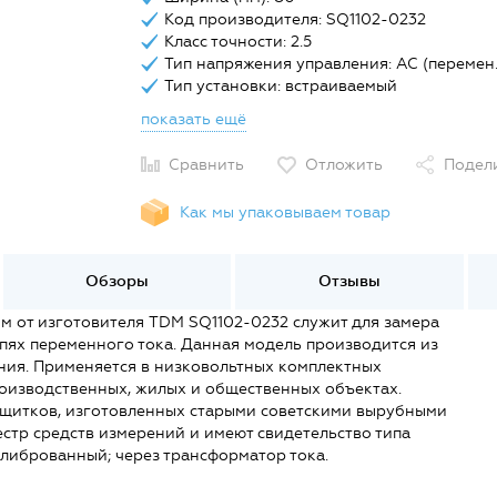
Код производителя: SQ1102-0232
Класс точности: 2.5
Тип напряжения управления: AC (перемен.
Тип установки: встраиваемый
показать ещё
Сравнить
Отложить
Подел
Как мы упаковываем товар
Обзоры
Отзывы
 от изготовителя TDM SQ1102-0232 служит для замера
пях переменного тока. Данная модель производится из
ения. Применяется в низковольтных комплектных
роизводственных, жилых и общественных объектах.
я щитков, изготовленных старыми советскими вырубными
стр средств измерений и имеют свидетельство типа
либрованный; через трансформатор тока.