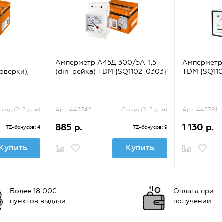
Амперметр А45Д 300/5А-1,5
Амперметр
поверки),
(din-рейка) TDM {SQ1102-0303}
TDM {SQ11
клад (2-3 дня)
Арт. 443742
Склад (2-3 дня)
Арт. 443781
885 р.
1 130 р.
TZ-бонусов: 4
TZ-бонусов: 9
Купить
Купить
Более 18 000
Оплата при
пунктов выдачи
получении