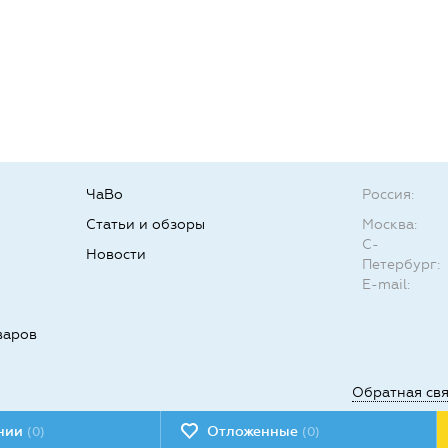
ЧаВо
Россия:
Статьи и обзоры
Москва:
С-
Новости
Петербург:
E-mail:
варов
Обратная св
ении
Отложенные
(0)
(0)