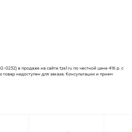
0232} в продаже на сайте tze1.ru по честной цене 416 р. с
ю товар недоступен для заказа. Консультации и прием
.