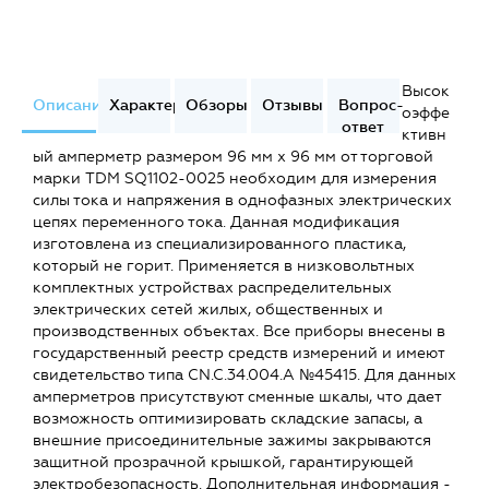
Высок
Описание
Характеристики
Обзоры
Отзывы
Вопрос-
оэффе
ответ
ктивн
ый амперметр размером 96 мм х 96 мм от торговой
марки TDM SQ1102-0025 необходим для измерения
силы тока и напряжения в однофазных электрических
цепях переменного тока. Данная модификация
изготовлена из специализированного пластика,
который не горит. Применяется в низковольтных
комплектных устройствах распределительных
электрических сетей жилых, общественных и
производственных объектах. Все приборы внесены в
государственный реестр средств измерений и имеют
свидетельство типа CN.C.34.004.A №45415. Для данных
амперметров присутствуют сменные шкалы, что дает
возможность оптимизировать складские запасы, а
внешние присоединительные зажимы закрываются
защитной прозрачной крышкой, гарантирующей
электробезопасность. Дополнительная информация -