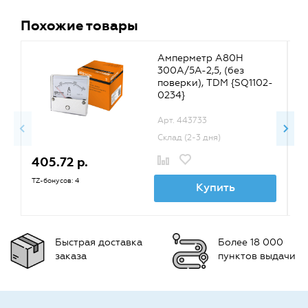
Похожие товары
Амперметр А80Н
300А/5А-2,5, (без
поверки), TDM {SQ1102-
0234}
Арт. 443733
Склад (2-3 дня)
405.72 р.
4
TZ-бонусов: 4
TZ
Купить
Быстрая доставка
Более 18 000
заказа
пунктов выдачи