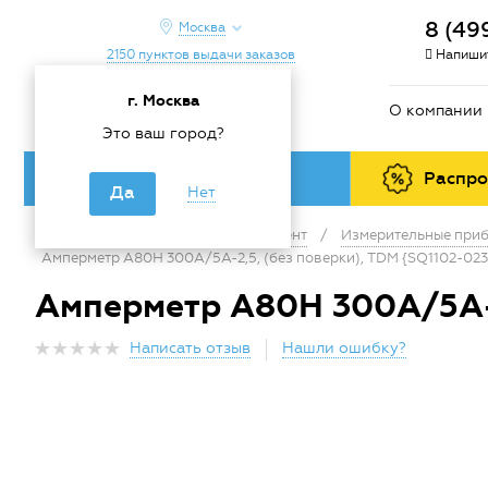
8 (49
Москва
2150 пунктов выдачи заказов
Напишит
г. Москва
О компании
Это ваш город?
Каталог товаров
Распр
Да
Нет
Главная
/
Каталог
/
Инструмент
/
Измерительные приб
Амперметр А80Н 300А/5А-2,5, (без поверки), TDM {SQ1102-023
Амперметр А80Н 300А/5А-2
Написать отзыв
Нашли ошибку?