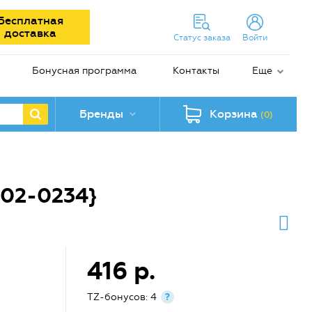
Бесплатная
доставка
Статус заказа
Войти
Бонусная программа
Контакты
Еще
Бренды
Корзина
(0)
102-0234}
416 р.
TZ-бонусов: 4
?