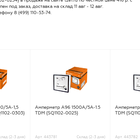
-0234} в продаже на сайте tze1.ru по честной цене 416 р. с
н под заказ, доставка на склад 11 авг - 12 авг.
ефону 8 (499) 110-53-74.
0/5А-1,5
Амперметр А96 1500А/5А-1.5
Амперметр
Q1102-0303}
TDM {SQ1102-0025}
TDM {SQ11
клад (2-3 дня)
Арт. 443781
Склад (2-3 дня)
Арт. 443782