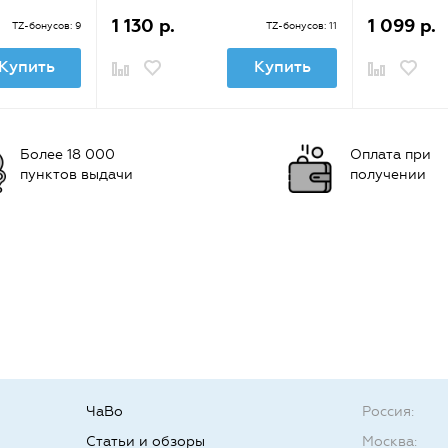
1 130 р.
1 099 р.
TZ-бонусов: 9
TZ-бонусов: 11
Купить
Купить
Более 18 000
Оплата при
пунктов выдачи
получении
ЧаВо
Россия:
Статьи и обзоры
Москва: