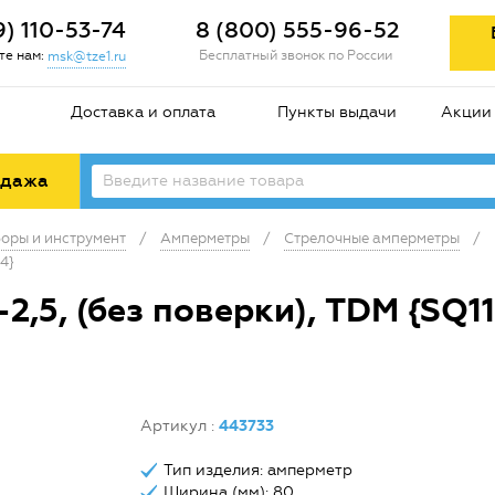
9) 110-53-74
8 (800) 555-96-52
е нам:
Бесплатный звонок по России
msk@tze1.ru
Доставка и оплата
Пункты выдачи
Акции
одажа
оры и инструмент
/
Амперметры
/
Стрелочные амперметры
/
4}
,5, (без поверки), TDM {SQ1
Артикул
:
443733
Тип изделия: амперметр
Ширина (мм): 80