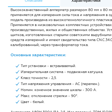
Описание
Характеристики
Высококачественный амперметр размером 80 мм х 80 м
применяется для измерения силы тока и напряжения в о
модель произведена из высокотехнологичного пластика
Применяется в низковольтных комплектных устройствах
производственных, жилых и общественных объектах. Уст
щитков, изготовленных старыми советскими вырубными 
средств измерений и имеют свидетельство типа CN.C.34
калиброванный; через трансформатор тока.
Основные характеристики:
Тип установки - встраиваемый.
Измерительная система - подвижная катушка.
Класс точности - 2,5.
Тип напряжения управления - AC (перемен.).
Номин. конечное значение шкалы - 300 А.
Макс. отклонение стрелки - 90°.
Цвет - белый.