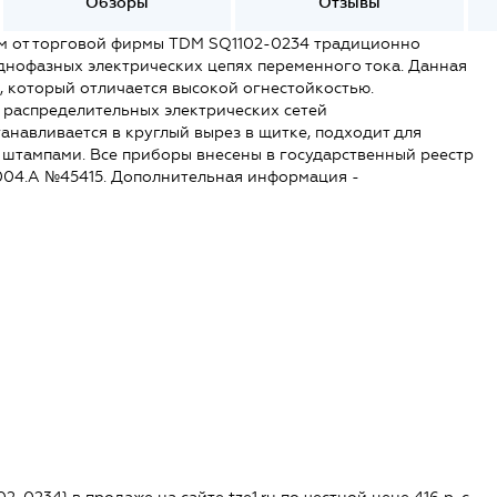
Обзоры
Отзывы
м от торговой фирмы TDM SQ1102-0234 традиционно
днофазных электрических цепях переменного тока. Данная
, который отличается высокой огнестойкостью.
 распределительных электрических сетей
анавливается в круглый вырез в щитке, подходит для
штампами. Все приборы внесены в государственный реестр
.004.A №45415. Дополнительная информация -