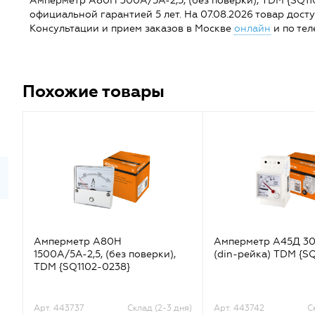
Амперметр А80Н 300А/5А-2,5, (без поверки), TDM {SQ1102
официальной гарантией 5 лет. На 07.08.2026 товар доступе
Консультации и прием заказов в Москве
онлайн
и по тел
Похожие товары
Амперметр А80Н
Амперметр А45Д 30
1500А/5А-2,5, (без поверки),
(din-рейка) TDM {S
TDM {SQ1102-0238}
Арт. 443737
Склад (2-3 дня)
Арт. 443742
С