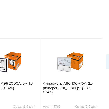
 А96 2000А/5А-1.5
Амперметр А80 100А/5А-2,5,
Ам
02-0026}
(поверенный), TDM {SQ1102-
шк
0243}
Склад (2-3 дня)
Арт. 443765
Склад (2-3 дня)
Ар