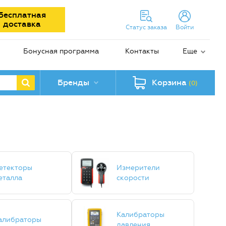
Бесплатная
доставка
Статус заказа
Войти
Бонусная программа
Контакты
Еще
Бренды
Корзина
(0)
етекторы
Измерители
еталла
скорости
Калибраторы
алибраторы
давления