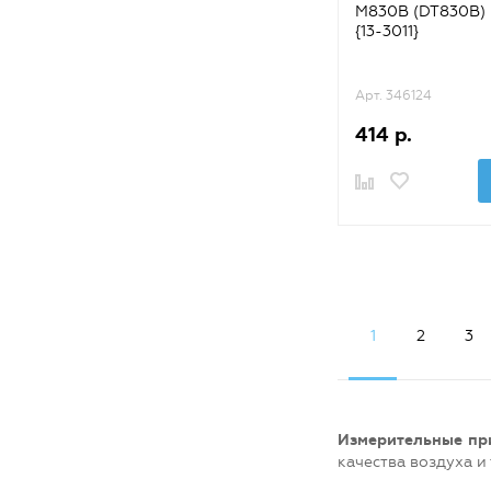
M830B (DT830B) 
{13-3011}
Арт. 346124
414 р.
1
2
3
Измерительные пр
качества воздуха и