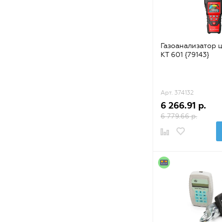
TDM ELECTRIC
UNI-T
WOKIN
Газоанализатор 
КТ 601 {79143}
Weicon
ЗУБР
Арт. 374132
КВТ
6 266.91 р.
6 779.66 р.