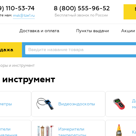
9) 110-53-74
8 (800) 555-96-52
е нам:
Бесплатный звонок по России
msk@tze1.ru
Доставка и оплата
Пункты выдачи
Акции
одажа
оры и инструмент
 инструмент
Д
метры
Видеоэндоскопы
м
ители
Измерители
К
ивления
температуры