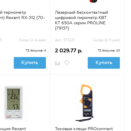
й термометр
Лазерный бесконтактный
п) Rexant RX-512 {70-
цифровой пирометр КВТ
KT 650A серии PROLINE
{79137}
5
Склад (2-4 дня)
Арт. 373221
Склад (2-3 дня)
2 029.77 р.
TZ-бонусов: 4
TZ-бонусов: 20
Купить
Купить
нция Rexant
Токовые клещи PROconnect