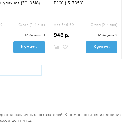
-уличная {70-0518}
P266 {13-3050}
99
Склад (2-4 дня)
Арт. 346169
Склад (2-4 дня)
.
948 р.
TZ-бонусов: 11
TZ-бонусов: 9
Купить
Купить
рения различных показателей. К ним относится измерение
кой цепи и т.д.