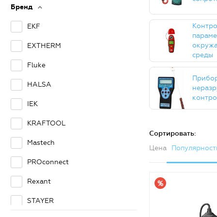
Бренд
Контро
EKF
параме
окруж
EXTHERM
среды
Fluke
Прибо
HALSA
нераз
контро
IEK
KRAFTOOL
Сортировать:
Mastech
Цена
Популярност
PROconnect
Rexant
STAYER