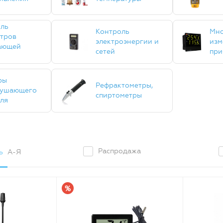
ль
Контроль
Мно
тров
электроэнергии и
изм
ающей
сетей
при
ры
Рефрактометры,
рушающего
спиртометры
ля
Распродажа
ь
А-Я