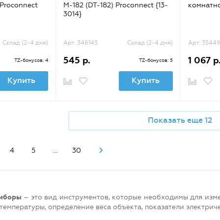
Proconnect
М-182 (DT-182) Proconnect {13-
комнатно
3014}
Склад (2-4 дня)
Арт. 346145
Склад (2-4 дня)
Арт. 3544
545 р.
1 067 р
TZ-бонусов: 4
TZ-бонусов: 5
Купить
Купить
Показать еще 12
4
5
...
30
иборы
– это вид инструментов, которые необходимы для изме
 температуры, определение веса объекта, показатели электричес