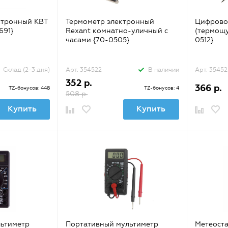
ктронный КВТ
Термометр электронный
Цифрово
691}
Rexant комнатно-уличный с
(термощу
часами {70-0505}
0512}
Склад (2-3 дня)
Арт. 354522
В наличии
Арт. 35452
352 р.
366 р.
TZ-бонусов: 448
TZ-бонусов: 4
508 р.
Купить
Купить
льтиметр
Портативный мультиметр
Метеоста