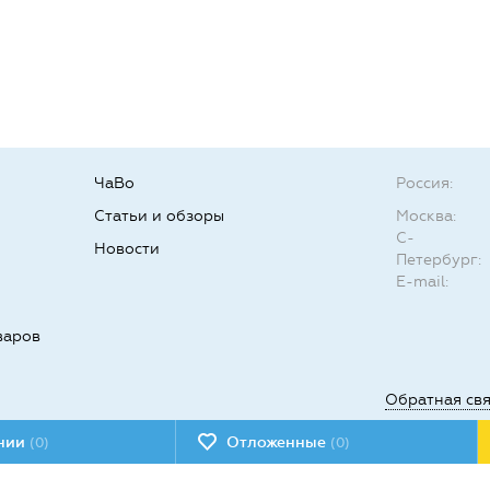
ЧаВо
Россия:
Статьи и обзоры
Москва:
С-
Новости
Петербург:
E-mail:
варов
Обратная св
ении
Отложенные
(0)
(0)