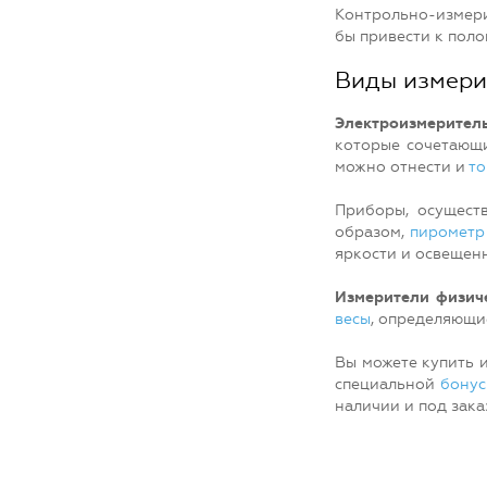
Контрольно-измери
бы привести к пол
Виды измери
Электроизмерител
которые сочетающи
можно отнести и
то
Приборы, осущес
образом,
пирометр
яркости и освещен
Измерители физич
весы
, определяющи
Вы можете купить 
специальной
бону
наличии и под зак