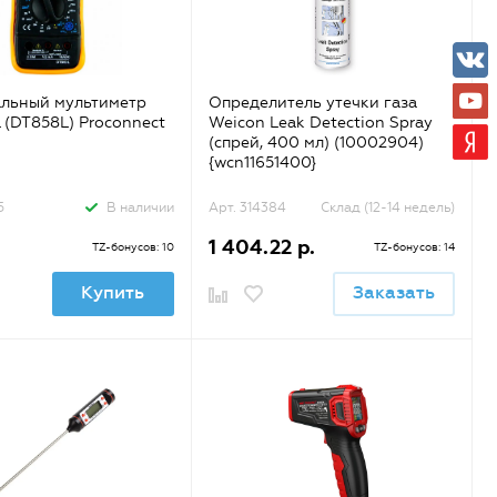
альный мультиметр
Определитель утечки газа
(DT858L) Proconnect
Weicon Leak Detection Spray
(спрей, 400 мл) (10002904)
{wcn11651400}
5
В наличии
Арт. 314384
Склад (12-14 недель)
1 404.22 р.
TZ-бонусов: 10
TZ-бонусов: 14
Купить
Заказать