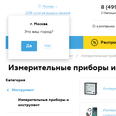
8 (49
Москва
2108 пунктов выдачи заказов
Напишит
г. Москва
О компании
Это ваш город?
Каталог товаров
Распр
Да
Нет
Главная
/
Каталог
/
Инструмент
/
Измерительные приб
Измерительные приборы и
Категория
Ампер
Инструмент
Измерительные приборы и
инструмент
Измер
сопрот