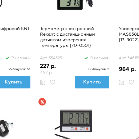
цифровой КВТ
Термометр электронный
Универс
Rexant с дистанционным
MAS838L 
датчиком измерения
{13-3022}
температуры {70-0501}
В наличии
Арт. 354523
В наличии
Арт. 34615
227 р.
964 р.
TZ-бонусов: 63
TZ-бонусов: 2
457 р.
Купить
Купить