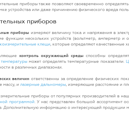
тельные приборы также позволяют своевременно определять 
омке устройства или даже причинению физического вреда поль
тельных приборов
ьные приборы
измеряют величину тока и напряжения в элект
е функции нескольких устройств (вольтметр, амперметр и о
коизмерительные клещи
, которые определяют качественные х
твляющие
контроль окружающей среды
способны определят
 температуры
может определять температурные показатели.
Ц
ности в различных диапазонах.
еских величин
ответственны за определение физических пок
е массу, и
лазерные дальномеры
, измеряющие расстояние и пл
измерительные приборы от популярных производителей в наше
сной программой
. У нас представлен большой ассортимент о
аз. Дополнительную информацию о интересующей продукции мо