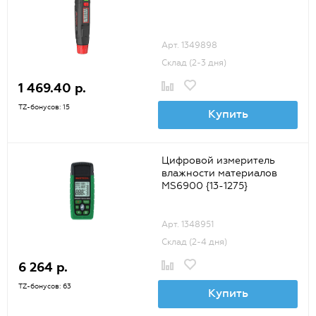
Арт. 1349898
Склад (2-3 дня)
1 469.40 р.
TZ-бонусов: 15
Купить
Цифровой измеритель
влажности материалов
MS6900 {13-1275}
Арт. 1348951
Склад (2-4 дня)
6 264 р.
TZ-бонусов: 63
Купить