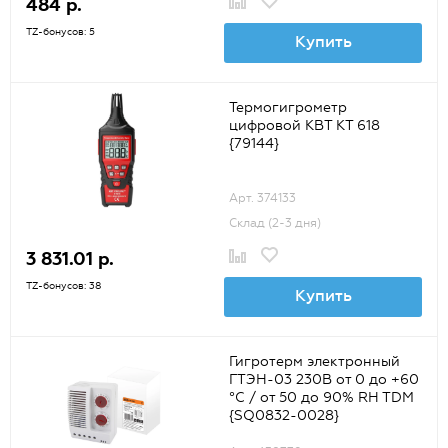
484 р.
TZ-бонусов: 5
Купить
Термогигрометр
цифровой КВТ KT 618
{79144}
Арт. 374133
Склад (2-3 дня)
3 831.01 р.
TZ-бонусов: 38
Купить
Гигротерм электронный
ГТЭН-03 230В от 0 до +60
°C / от 50 до 90% RH TDM
{SQ0832-0028}