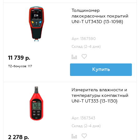
Толщиномер
лакокрасочных покрытий
UNI-T UT343D {13-1098}
Арт. 1367590
Склад (2-4 дня)
11 739 р.
TZ-бонусов: 117
Купить
Измеритель влажности и
температуры компактный
UNI-T UT333 {13-1130}
Арт. 1367343
Склад (2-4 дня)
2 278 р.