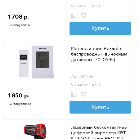
Склад (2-4 дня)
1 708 р.
TZ-бонусов: 17
Купить
Метеостанция Rexant с
беспроводным выносным
датчиком {70-0595}
Арт. 354536
Склад (2-4 дня)
1 850 р.
TZ-бонусов: 19
Купить
Лазерный бесконтактный
цифровой пирометр КВТ
KT 650B серии PROLINE