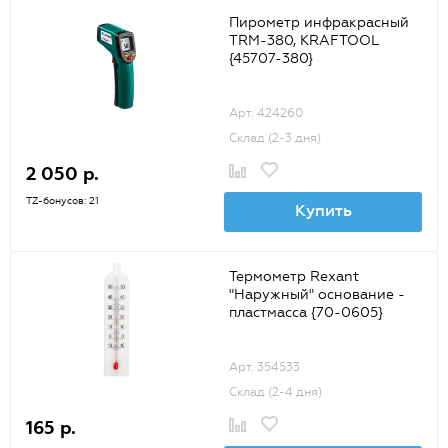
Пирометр инфракрасный
TRM-380, KRAFTOOL
{45707-380}
Арт. 424260
Склад (2-3 дня)
2 050 р.
TZ-бонусов: 21
Купить
Термометр Rexant
"Наружный" основание -
пластмасса {70-0605}
Арт. 354533
Склад (2-4 дня)
165 р.