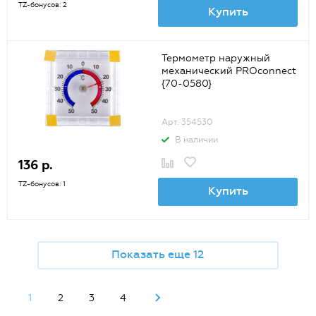
TZ-бонусов: 2
Купить
Термометр наружный
механический PROconnect
{70-0580}
Арт. 354530
В наличии
136 р.
TZ-бонусов: 1
Купить
Показать еще 12
1
2
3
4