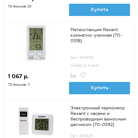
TZ-бонусов: 20
Купить
Метеостанция Rexant
комнатно-уличная {70-
0518}
Арт. 354499
Склад (2-4 дня)
1 067 р.
TZ-бонусов: 11
Купить
Электронный термометр
Rexant с часами и
беспроводным выносным
датчиком {70-0592}
Арт. 354528