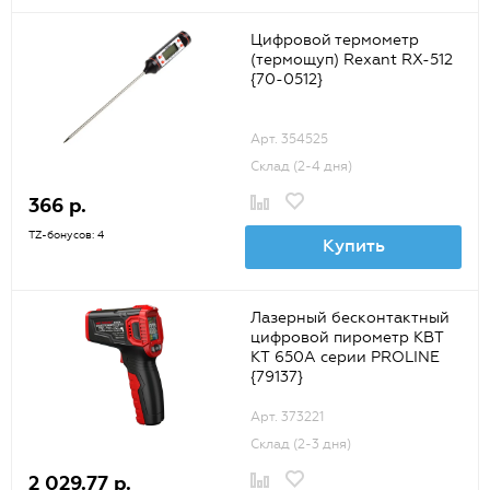
Цифровой термометр
(термощуп) Rexant RX-512
{70-0512}
Арт. 354525
Склад (2-4 дня)
366 р.
TZ-бонусов: 4
Купить
Лазерный бесконтактный
цифровой пирометр КВТ
KT 650A серии PROLINE
{79137}
Арт. 373221
Склад (2-3 дня)
2 029.77 р.