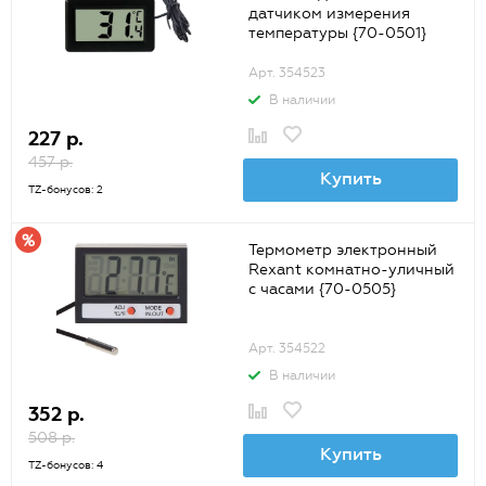
датчиком измерения
температуры {70-0501}
Арт. 354523
В наличии
227 р.
457 р.
Купить
TZ-бонусов: 2
Термометр электронный
Rexant комнатно-уличный
с часами {70-0505}
Арт. 354522
В наличии
352 р.
508 р.
Купить
TZ-бонусов: 4