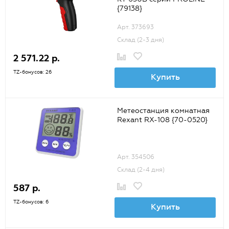
{79138}
Арт. 373693
Склад (2-3 дня)
2 571.22 р.
TZ-бонусов: 26
Купить
Метеостанция комнатная
Rexant RX-108 {70-0520}
Арт. 354506
Склад (2-4 дня)
587 р.
TZ-бонусов: 6
Купить