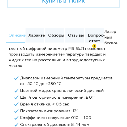
Купить в 1 клик
Лазер
Описание
Характеристики
Обзоры
Отзывы
Вопрос-
ный
ответ
бескон
1
тактный цифровой пирометр MS 6531 позволяет
производить измерение температуры твердых и
жидких тел на расстоянии и в труднодоступных
местах
Диапазон измерений температуры предметов:
от -30 °C до +380 °C
Цветной жидкокристаллический дисплей
Шаг/повторяемость измерений: ± 0.1°
Время отклика: < 0.5 сек
Показатель визирования: 12:1
Коэффициент излучения: 0.10 – 1.00
Спектральный диапазон: 8…14 мкм