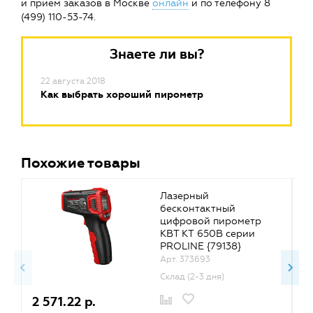
и прием заказов в Москве
онлайн
и по телефону 8
(499) 110-53-74.
Знаете ли вы?
22 августа 2018
Как выбрать хороший пирометр
Похожие товары
Лазерный
бесконтактный
цифровой пирометр
КВТ KT 650B серии
PROLINE {79138}
Арт. 373693
Склад (2-3 дня)
2 571.22 р.
1