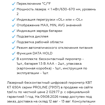
Переключение °C/°F
Мощность лазера: < 1 мВт/630-670 нм, уровень
2
Индикация перегрузки «OL» или «-OL»
Отображение MAX, MIN, AVG значений
Индикация заряда батареи
Подсветка дисплея
Подсветка рабочей области
Режим автоматического отключения питания
Функция DATA HOLD
В комплекте: бесконтактный пирометр -
1шт., батарея 1.5 В ААА - 2шт., упаковка
(картонная коробка) - 1шт., инструкция по
эксплуатации - 1шт.
Лазерный бесконтактный цифровой пирометр КВТ
KT 650A серии PROLINE {79137} в продаже на сайте
tze1.ru по честной цене 2 029.77 р. с официальной
гарантией 1 год. На 09.08.2026 товар доступен под
заказ, доставка на склад 12 авг - 13 авг. Консультации