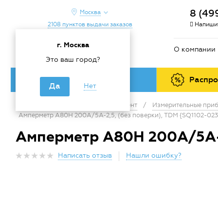
8 (49
Москва
2108 пунктов выдачи заказов
Напишит
г. Москва
О компании
Это ваш город?
Каталог товаров
Распр
Да
Нет
Главная
/
Каталог
/
Инструмент
/
Измерительные приб
Амперметр А80Н 200А/5А-2,5, (без поверки), TDM {SQ1102-023
Амперметр А80Н 200А/5А-2
Написать отзыв
Нашли ошибку?