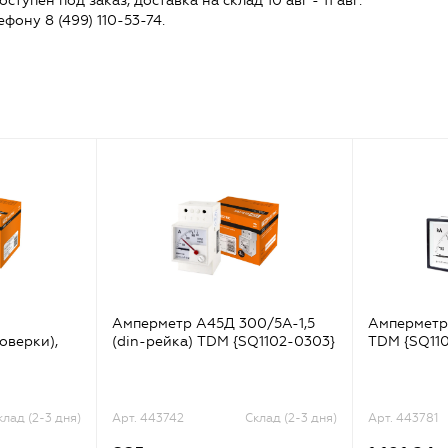
тупен под заказ, доставка на склад 10 авг - 11 авг.
ефону 8 (499) 110-53-74.
Амперметр А45Д 300/5А-1,5
Амперметр
поверки),
(din-рейка) TDM {SQ1102-0303}
TDM {SQ11
клад (2-3 дня)
Арт. 443742
Склад (2-3 дня)
Арт. 443781