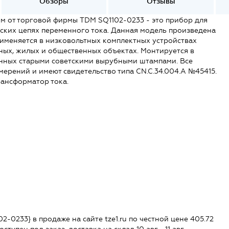
Обзоры
Отзывы
 от торговой фирмы TDM SQ1102-0233 - это прибор для
еских цепях переменного тока. Данная модель произведена
рименяется в низковольтных комплектных устройствах
ных, жилых и общественных объектах. Монтируется в
ленных старыми советскими вырубными штампами. Все
мерений и имеют свидетельство типа CN.C.34.004.A №45415.
ансформатор тока.
-0233} в продаже на сайте tze1.ru по честной цене 405.72