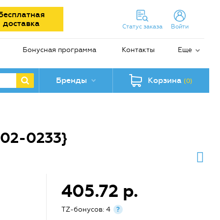
Бесплатная
доставка
Статус заказа
Войти
Бонусная программа
Контакты
Еще
Бренды
Корзина
(0)
102-0233}
405.72 р.
TZ-бонусов: 4
?