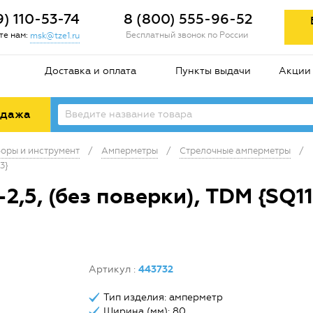
9) 110-53-74
8 (800) 555-96-52
е нам:
Бесплатный звонок по России
msk@tze1.ru
Доставка и оплата
Пункты выдачи
Акции
одажа
оры и инструмент
/
Амперметры
/
Стрелочные амперметры
/
3}
,5, (без поверки), TDM {SQ1
Артикул
:
443732
Тип изделия: амперметр
Ширина (мм): 80