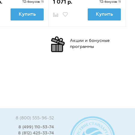
.
1 071 р.
7
TZ-бонусов: 11
TZ-бонусов: 11
Купить
Купить
Акции и бонусные
программы
8 (800) 555-96-52
8 (499) 110-53-74
8 (812) 425-33-74