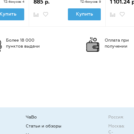
885 р.
1 101.24 р
TZ-бонусов: 4
TZ-бонусов: 9
Купить
Купить
Более 18 000
Оплата при
пунктов выдачи
получении
ЧаВо
Россия:
Статьи и обзоры
Москва:
С-