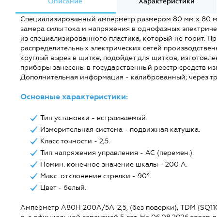
Описание
Характеристики
Специализированный амперметр размером 80 мм х 80 мм
замера силы тока и напряжения в однофазных электрич
из специализированного пластика, который не горит. П
распределительных электрических сетей производствен
круглый вырез в щитке, подойдет для щитков, изготов
приборы занесены в государственный реестр средств из
Дополнительная информация - калиброванный; через тр
Основные характеристики:
Тип установки - встраиваемый.
Измерительная система - подвижная катушка.
Класс точности - 2,5.
Тип напряжения управления - AC (перемен.).
Номин. конечное значение шкалы - 200 А.
Макс. отклонение стрелки - 90°.
Цвет - белый.
Амперметр А80Н 200А/5А-2,5, (без поверки), TDM {SQ1102