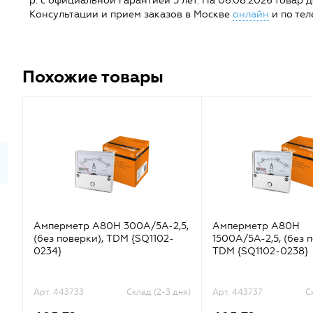
р. с официальной гарантией 5 лет. На 06.08.2026 товар дос
Консультации и прием заказов в Москве
онлайн
и по тел
Похожие товары
Амперметр А80Н 300А/5А-2,5,
Амперметр А80Н
(без поверки), TDM {SQ1102-
1500А/5А-2,5, (без 
0234}
TDM {SQ1102-0238}
Арт. 443733
Склад (2-3 дня)
Арт. 443737
С