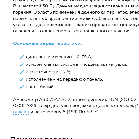
В и частотой 50 Гц. Данная модификация создана из вы
горения. Область применения данного амперметра: эле
промышленных предприятий, жилых, общественных здани
указатель дает возможность зафиксировать контролиру
определить отклонение от установленного значения.
Основные характеристики:
диапазон измерений - 0-75 А;
измерительная система - подвижная катушка;
класс точности - 2,5;
исполнение - на переднюю панель;
цвет - белый.
Амперметр А80 75А/5А-2,5, (поверенный), TDM {SQ1102-02
07.08.2026 товар доступен под заказ, доставка на склад 1
онлайн
и по телефону 8 (499) 110-53-74.