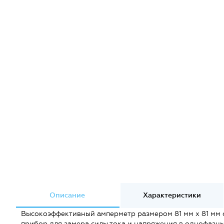
Описание
Характеристики
Высокоэффективный амперметр размером 81 мм х 81 мм 
прибор для замера силы тока и напряжения в однофазн