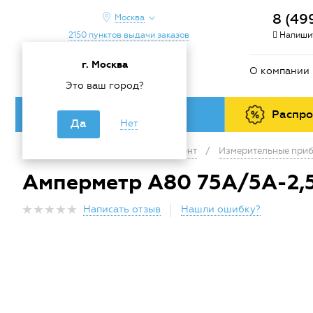
8 (49
Москва
2150 пунктов выдачи заказов
Напишит
г. Москва
О компании
Это ваш город?
Каталог товаров
Распр
Да
Нет
Главная
/
Каталог
/
Инструмент
/
Измерительные приб
Амперметр А80 75А/5А-2,5
Написать отзыв
Нашли ошибку?