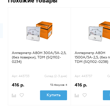
Похожие товары
Амперметр А80Н 300А/5А-2,5,
Амперметр А80Н
(без поверки), TDM {SQ1102-
1500А/5А-2,5, (без 
0234}
TDM {SQ1102-0238}
Арт. 443733
Склад (2-3 дня)
Арт. 443737
С
416 р.
416 р.
TZ-бонусов: 4
Купить