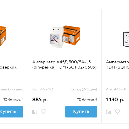
Амперметр А45Д 300/5А-1,5
Амперметр
поверки),
(din-рейка) TDM {SQ1102-0303}
TDM {SQ11
клад (2-3 дня)
Арт. 443742
Склад (2-3 дня)
Арт. 443781
885 р.
1 130 р.
TZ-бонусов: 4
TZ-бонусов: 9
Купить
Купить