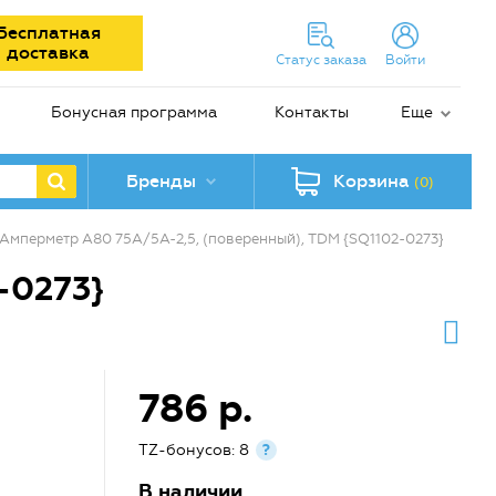
Бесплатная
доставка
Статус заказа
Войти
Бонусная программа
Контакты
Еще
Бренды
Корзина
(0)
Амперметр А80 75А/5А-2,5, (поверенный), TDM {SQ1102-0273}
-0273}
786 р.
TZ-бонусов: 8
?
В наличии