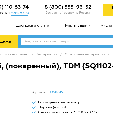
9) 110-53-74
8 (800) 555-96-52
е нам:
Бесплатный звонок по России
msk@tze1.ru
Доставка и оплата
Пункты выдачи
Акции
одажа
оры и инструмент
/
Амперметры
/
Стрелочные амперметры
/
, (поверенный), TDM {SQ1102
Артикул
:
1358515
Тип изделия: амперметр
Ширина (мм): 81
Код производителя: SQ1102-0273