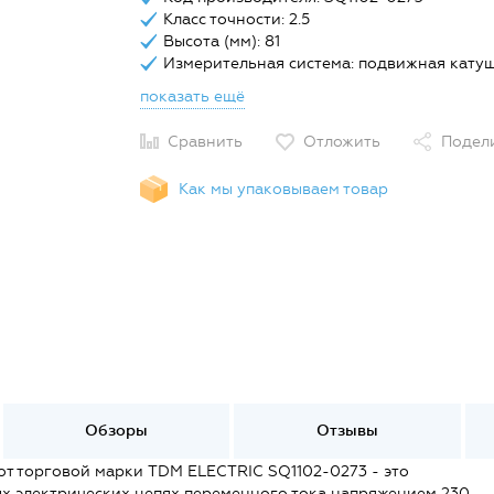
Класс точности: 2.5
Высота (мм): 81
Измерительная система: подвижная кату
показать ещё
Сравнить
Отложить
Подел
Как мы упаковываем товар
Обзоры
Отзывы
от торговой марки TDM ELECTRIC SQ1102-0273 - это
ых электрических цепях переменного тока напряжением 230