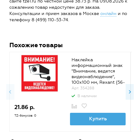
сайте tze1.ru по честной цене 38.73 р. На 09.08.2026 к
сожалению товар недоступен для заказа.
Консультации и прием заказов в Москве
онлайн
и по
телефону 8 (499) 110-53-74.
Похожие товары
Наклейка
информационный знак
"Внимание, ведется
видеонаблюдение",
100x100 мм, Rexant {56-
0031}
Арт. 354288
В наличии
21.86 р.
4
TZ-бонусов: 0
TZ
Купить