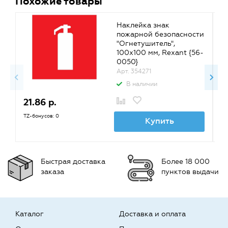
Похожие товары
Наклейка знак
пожарной безопасности
"Огнетушитель",
100х100 мм, Rexant {56-
0050}
Арт. 354271
В наличии
21.86 р.
1
TZ-бонусов: 0
TZ
Купить
Быстрая доставка
Более 18 000
заказа
пунктов выдачи
Каталог
Доставка и оплата