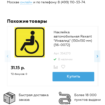
Москве
онлайн
и по телефону 8 (499) 110-53-74.
Похожие товары
Наклейка
автомобильная Rexant
"Инвалид" (150х150 мм)
{56-0072}
Арт. 354270
В наличии
31.15 р.
4
50
TZ-бонусов: 0
Купить
TZ
Быстрая доставка
Более 18 000
заказа
пунктов выдачи