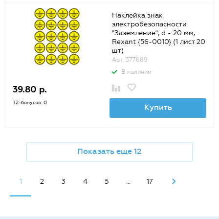
Наклейка знак
электробезопасности
"Заземление", d - 20 мм,
Rexant {56-0010} (1 лист 20
шт)
Арт. 377689
В наличии
39.80 р.
TZ-бонусов: 0
Купить
Показать еще 12
1
2
3
4
5
...
17