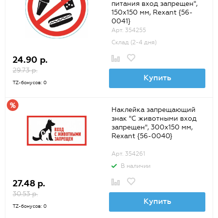
питания вход запрещен",
150х150 мм, Rexant {56-
0041}
Арт. 354255
Склад (2-4 дня)
24.90 р.
29.73 р.
Купить
TZ-бонусов: 0
Наклейка запрещающий
знак "С животными вход
запрещен", 300х150 мм,
Rexant {56-0040}
Арт. 354261
В наличии
27.48 р.
30.53 р.
Купить
TZ-бонусов: 0