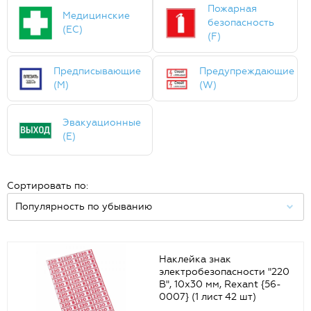
Пожарная
Медицинские
безопасность
(ЕС)
(F)
Предписывающие
Предупреждающие
(M)
(W)
Эвакуационные
(E)
Сортировать по:
Наклейка знак
электробезопасности "220
В", 10х30 мм, Rexant {56-
0007} (1 лист 42 шт)