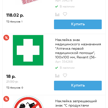
Арт. 354278
В наличии
118.02 р.
TZ-бонусов: 1
Купить
Наклейка знак
медицинского назначения
"Аптечка первой
медицинской помощи",
100х100 мм, Rexant {56-
0070}
Арт. 354268
В наличии
18 р.
21.50 р.
Купить
TZ-бонусов: 0
Наклейка запрещающий
знак "С продуктами