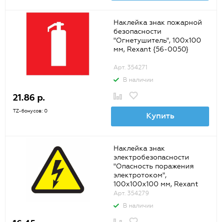
Наклейка знак пожарной
безопасности
"Огнетушитель", 100х100
мм, Rexant {56-0050}
Арт. 354271
В наличии
21.86 р.
TZ-бонусов: 0
Купить
Наклейка знак
электробезопасности
"Опасность поражения
электротоком",
100х100х100 мм, Rexant
{56-0005}
Арт. 354279
В наличии