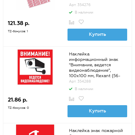
Арт. 354276
В наличии
121.38 р.
TZ-бонусов: 1
Купить
Наклейка
информационный знак
"Внимание, ведется
видеонаблюдение",
100x100 мм, Rexant {56-
0031}
Арт. 354288
В наличии
21.86 р.
TZ-бонусов: 0
Купить
Наклейка знак пожарной