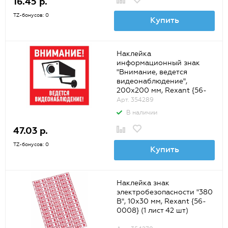
16.45 р.
TZ-бонусов: 0
Купить
Наклейка
информационный знак
"Внимание, ведется
видеонаблюдение",
200x200 мм, Rexant {56-
0024}
Арт. 354289
В наличии
47.03 р.
TZ-бонусов: 0
Купить
Наклейка знак
электробезопасности "380
В", 10х30 мм, Rexant {56-
0008} (1 лист 42 шт)