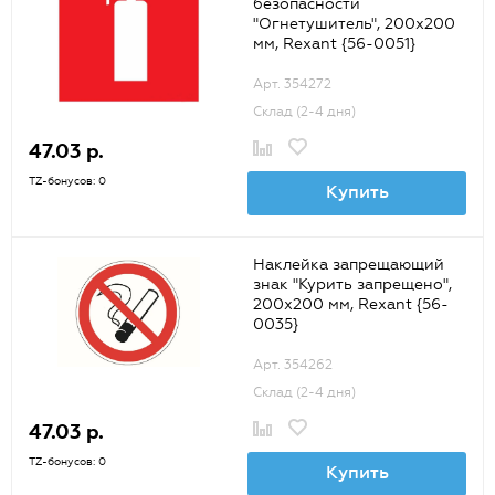
безопасности
"Огнетушитель", 200х200
мм, Rexant {56-0051}
Арт. 354272
Склад (2-4 дня)
47.03 р.
TZ-бонусов: 0
Купить
Наклейка запрещающий
знак "Курить запрещено",
200х200 мм, Rexant {56-
0035}
Арт. 354262
Склад (2-4 дня)
47.03 р.
TZ-бонусов: 0
Купить