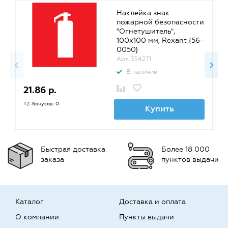
Наклейка знак
пожарной безопасности
"Огнетушитель",
100х100 мм, Rexant {56-
0050}
Арт. 354271
В наличии
21.86 р.
1
TZ-бонусов: 0
TZ
Купить
Быстрая доставка
Более 18 000
заказа
пунктов выдачи
Каталог
Доставка и оплата
О компании
Пункты выдачи