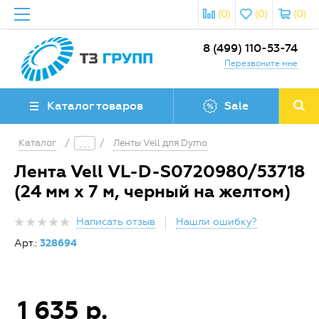
(0)
(0)
(0)
8 (499) 110-53-74
Перезвоните мне
Каталог товаров
Sale
Каталог
/
/
Ленты Vell для Dymo
Лента Vell VL-D-S0720980/53718
(24 мм х 7 м, черный на желтом)
Написать отзыв
Нашли ошибку?
Арт.:
328694
1 635 р.