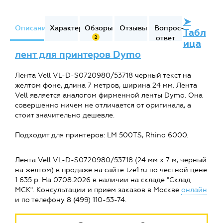
➤
Описание
Характеристики
Обзоры
Отзывы
Вопрос-
Табл
ответ
2
ица
лент для принтеров Dymo
Лента Vell VL-D-S0720980/53718 черный текст на
желтом фоне, длина 7 метров, ширина 24 мм. Лента
Vell является аналогом фирменной ленты Dymo. Она
совершенно ничем не отличается от оригинала, а
стоит значительно дешевле.
Подходит для принтеров: LM 500TS, Rhino 6000.
Лента Vell VL-D-S0720980/53718 (24 мм х 7 м, черный
на желтом) в продаже на сайте tze1.ru по честной цене
1 635 р. На 07.08.2026 в наличии на складе "Склад
МСК". Консультации и прием заказов в Москве
онлайн
и по телефону 8 (499) 110-53-74.