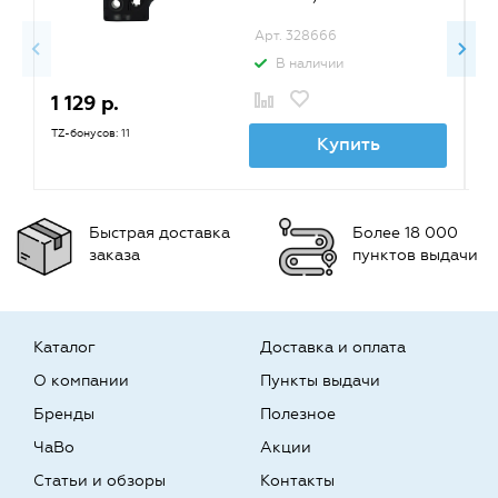
Арт. 328666
В наличии
1 129 р.
1
TZ-бонусов: 11
TZ
Купить
Быстрая доставка
Более 18 000
заказа
пунктов выдачи
Каталог
Доставка и оплата
О компании
Пункты выдачи
Бренды
Полезное
ЧаВо
Акции
Статьи и обзоры
Контакты