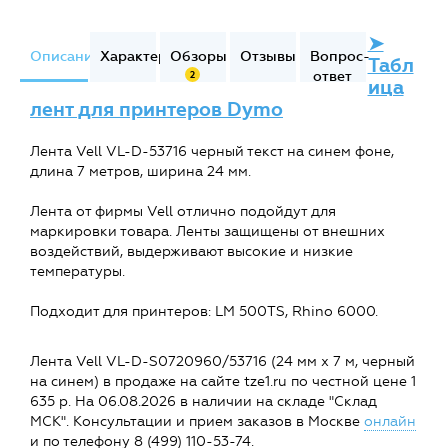
➤
Описание
Характеристики
Обзоры
Отзывы
Вопрос-
Табл
ответ
2
ица
лент для принтеров Dymo
Лента Vell VL-D-53716 черный текст на синем фоне,
длина 7 метров, ширина 24 мм.
Лента от фирмы Vell отлично подойдут для
маркировки товара. Ленты защищены от внешних
воздействий, выдерживают высокие и низкие
температуры.
Подходит для принтеров: LM 500TS, Rhino 6000.
Лента Vell VL-D-S0720960/53716 (24 мм х 7 м, черный
на синем) в продаже на сайте tze1.ru по честной цене 1
635 р. На 06.08.2026 в наличии на складе "Склад
МСК". Консультации и прием заказов в Москве
онлайн
и по телефону 8 (499) 110-53-74.