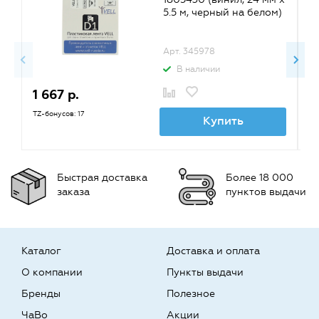
5.5 м, черный на белом)
Арт. 345978
В наличии
1 667 р.
9
TZ-бонусов: 17
TZ
Купить
Быстрая доставка
Более 18 000
заказа
пунктов выдачи
Каталог
Доставка и оплата
О компании
Пункты выдачи
Бренды
Полезное
ЧаВо
Акции