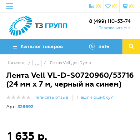
(0)
(0)
(0)
8 (499) 110-53-74
Перезвоните мне
Каталог товаров
Sale
Каталог
/
/
Ленты Vell для Dymo
Лента Vell VL-D-S0720960/53716
(24 мм х 7 м, черный на синем)
Написать отзыв
Нашли ошибку?
Арт.:
328692
1 635 р.