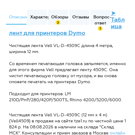
➤
Описание
Характеристики
Обзоры
Отзывы
Вопрос-
Табл
ответ
2
ица
1
лент для принтеров Dymo
Чистящая лента Vell VL-D-4509C длина 4 метра,
ширина 12 мм.
Со временем печатающая головка запыляется, именно
для этого фирма Vell предлагает ленту 4509C. Она
чистит печатающую головку от мусора, и вы снова
сможете печатать на принтерах Dymo.
Подходит для принтеров: LM
210D/PnP/280/420P/500TS, Rhino 4200/5200/6000.
Чистящая лента Vell VL-D-4509C (12 мм x 4 м)
{Vell4509} в продаже на сайте tze1.ru по честной цене 1
824 р. На 08.08.2026 в наличии на складе "Склад
МСК". Консультации и прием заказов в Москве
онлайн