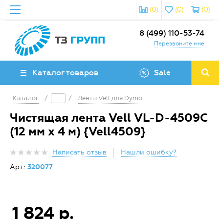
(0)
(0)
(0)
8 (499) 110-53-74
Перезвоните мне
Каталог товаров
Sale
Каталог
/
/
Ленты Vell для Dymo
Чистящая лента Vell VL-D-4509C
(12 мм x 4 м) {Vell4509}
Написать отзыв
Нашли ошибку?
Арт.:
320077
1 824 р.