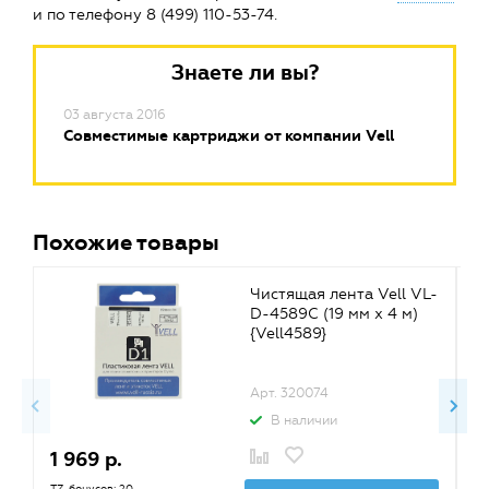
и по телефону 8 (499) 110-53-74.
Знаете ли вы?
03 августа 2016
Совместимые картриджи от компании Vell
Похожие товары
Чистящая лента Vell VL-
D-4589C (19 мм х 4 м)
{Vell4589}
Арт. 320074
В наличии
1 969 р.
2