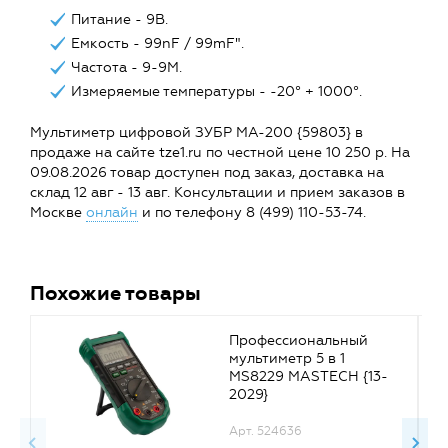
Питание - 9В.
Емкость - 99nF / 99mF″.
Частота - 9-9M.
Измеряемые температуры - -20° + 1000°.
Мультиметр цифровой ЗУБР МА-200 {59803} в
продаже на сайте tze1.ru по честной цене 10 250 р. На
09.08.2026 товар доступен под заказ, доставка на
склад 12 авг - 13 авг. Консультации и прием заказов в
Москве
онлайн
и по телефону 8 (499) 110-53-74.
Похожие товары
Профессиональный
мультиметр 5 в 1
MS8229 MASTECH {13-
2029}
Арт. 524636