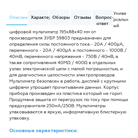
Униве
Описание
Характеристики
Обзоры
Отзывы
Вопрос-
рсальн
ответ
ый
цифровой мультиметр 195х88х40 мм от
производителя ЗУБР 59803 предназначен для
определения силы постоянного тока - 20A / 400μA,
переменного - 20A / 400μA и постоянного - 1000В /
40mВ, переменного напряжения - 750В / 40мВ, а
также сопротивления 40MΩ / 400Ω в отдельных
узлах электрической цепи с малой погрешностью, и
для диагностики целостности электропроводов.
Мультиметр безопасен в работе, дисплей с крупными
цифрами упрощает прочитывание данных. Корпус
прибора произведен из пластика который не горит.
Продумана защита от перегрузок по току при помощи
предохранителя 250мА/250В. Мультиметры
упаковываются в яркую, информативную блистерную
упаковку.
Основные характеристики: