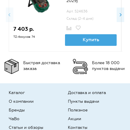
2029}
Арт. 524636
Склад (2-4 дня)
7 403 р.
4
TZ-бонусов: 74
TZ
Купить
Быстрая доставка
Более 18 000
заказа
пунктов выдачи
Каталог
Доставка и оплата
О компании
Пункты выдачи
Бренды
Полезное
ЧаВо
Акции
Статьи и обзоры
Контакты