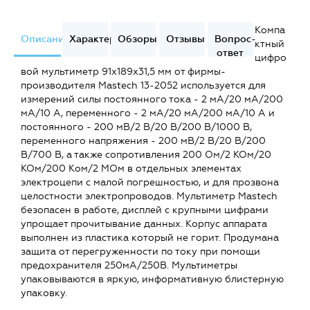
Компа
Описание
Характеристики
Обзоры
Отзывы
Вопрос-
ктный
ответ
цифро
вой мультиметр 91x189x31,5 мм от фирмы-
производителя Mastech 13-2052 используется для
измерений силы постоянного тока - 2 мА/20 мА/200
мA/10 A, переменного - 2 мА/20 мA/200 мA/10 A и
постоянного - 200 мВ/2 В/20 В/200 В/1000 В,
переменного напряжения - 200 мВ/2 В/20 В/200
В/700 В, а также сопротивления 200 Ом/2 КОм/20
КОм/200 Ком/2 МОм в отдельных элементах
электроцепи с малой погрешностью, и для прозвона
целостности электропроводов. Мультиметр Mastech
безопасен в работе, дисплей с крупными цифрами
упрощает прочитывание данных. Корпус аппарата
выполнен из пластика который не горит. Продумана
защита от перегруженности по току при помощи
предохранителя 250мА/250В. Мультиметры
упаковываются в яркую, информативную блистерную
упаковку.