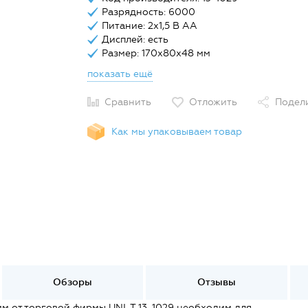
Разрядность: 6000
Питание: 2х1,5 В АА
Дисплей: есть
Размер: 170х80х48 мм
показать ещё
Сравнить
Отложить
Подел
Как мы упаковываем товар
Обзоры
Отзывы
 от торговой фирмы UNI-T 13-1029 необходим для