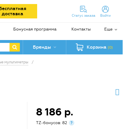
Бесплатная
доставка
Статус заказа
Войти
Бонусная программа
Контакты
Еще
Бренды
Корзина
(0)
е мультиметры
/
8 186 р.
TZ-бонусов: 82
?