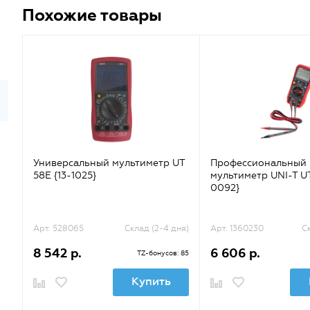
Похожие товары
Универсальный мультиметр UT
Профессиональный
58E {13-1025}
мультиметр UNI-T UT
0092}
Арт. 528065
Склад (2-4 дня)
Арт. 1360230
С
8 542 р.
6 606 р.
TZ-бонусов: 85
Купить