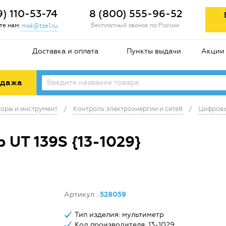
9) 110-53-74
8 (800) 555-96-52
е нам:
Бесплатный звонок по России
msk@tze1.ru
Доставка и оплата
Пункты выдачи
Акции
одажа
оры и инструмент
/
Контроль электроэнергии и сетей
/
Цифровы
UT 139S {13-1029}
Артикул
:
528059
Тип изделия: мультиметр
Код производителя: 13-1029