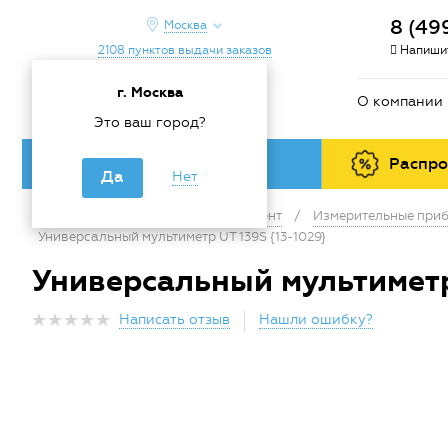
8 (49
Москва
2108 пунктов выдачи заказов
Напишит
г. Москва
О компании
Это ваш город?
Каталог товаров
Распр
Да
Нет
Главная
/
Каталог
/
Инструмент
/
Измерительные приб
Универсальный мультиметр UT 139S {13-1029}
Универсальный мультиметр 
Написать отзыв
Нашли ошибку?