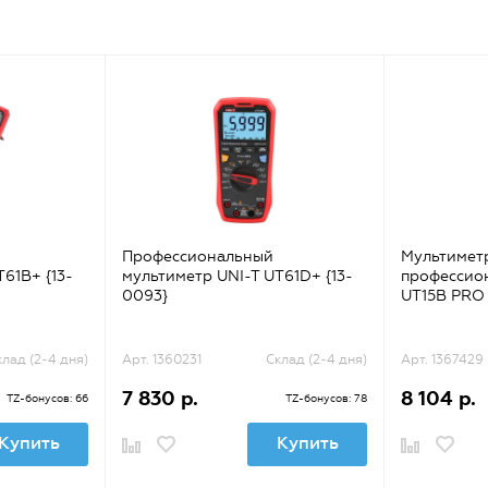
Профессиональный
Мультимет
61B+ {13-
мультиметр UNI-T UT61D+ {13-
профессио
0093}
UT15B PRO 
клад (2-4 дня)
Арт. 1360231
Склад (2-4 дня)
Арт. 1367429
7 830 р.
8 104 р.
TZ-бонусов: 66
TZ-бонусов: 78
Купить
Купить