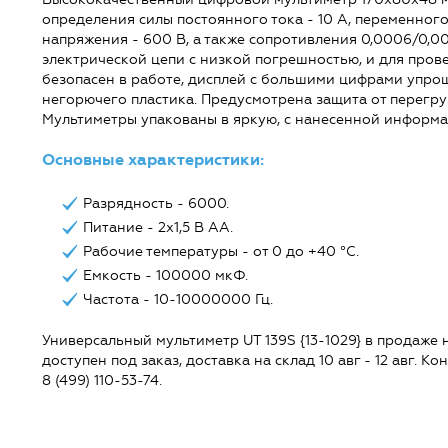
определения силы постоянного тока - 10 А, переменног
напряжения - 600 В, а также сопротивления 0,0006/0,0
электрической цепи с низкой погрешностью, и для пров
безопасен в работе, дисплей с большими цифрами упрощ
негорючего пластика. Предусмотрена защита от перегр
Мультиметры упакованы в яркую, с нанесенной информа
Основные характеристики:
Разрядность - 6000.
Питание - 2х1,5 В АА.
Рабочие температуры - от 0 до +40 °C.
Емкость - 100000 мкФ.
Частота - 10-10000000 Гц.
Универсальный мультиметр UT 139S {13-1029} в продаже на
доступен под заказ, доставка на склад 10 авг - 12 авг. 
8 (499) 110-53-74.