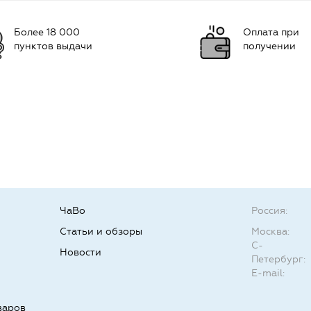
Более 18 000
Оплата при
пунктов выдачи
получении
ЧаВо
Россия:
Статьи и обзоры
Москва:
С-
Новости
Петербург:
E-mail:
варов