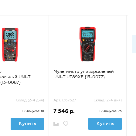
р
Мультиметр универсальный
М
нальный UNI-T
UNI-T UT89XE {13-0077}
KT
{13-0087}
Склад (2-4 дня)
Арт. 1367527
Склад (2-4 дня)
Ар
7 546 р.
4
TZ-бонусов: 81
TZ-бонусов: 75
Купить
Купить