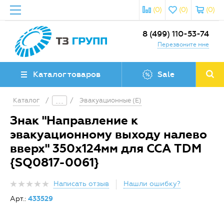
(0)
(0)
(0)
8 (499) 110-53-74
Перезвоните мне
Каталог товаров
Sale
Каталог
/
/
Эвакуационные (E)
Знак "Направление к
эвакуационному выходу налево
вверх" 350х124мм для ССА TDM
{SQ0817-0061}
Написать отзыв
Нашли ошибку?
Арт.:
433529