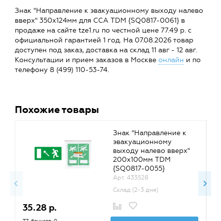
Знак "Направление к эвакуационному выходу налево
вверх" 350х124мм для ССА TDM {SQ0817-0061} в
продаже на сайте tze1.ru по честной цене 77.49 р. с
официальной гарантией 1 год. На 07.08.2026 товар
доступен под заказ, доставка на склад 11 авг - 12 авг.
Консультации и прием заказов в Москве
онлайн
и по
телефону 8 (499) 110-53-74.
Похожие товары
Знак "Направление к
эвакуационному
выходу налево вверх"
200х100мм TDM
{SQ0817-0055}
Арт. 433528
Склад (2-3 дня)
35.28 р.
5