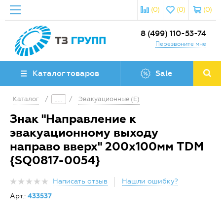
(0)
(0)
(0)
8 (499) 110-53-74
Перезвоните мне
Каталог товаров
Sale
Каталог
/
/
Эвакуационные (E)
Знак "Направление к
эвакуационному выходу
направо вверх" 200х100мм TDM
{SQ0817-0054}
Написать отзыв
Нашли ошибку?
Арт.:
433537