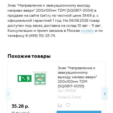
Знак "Направление к эвакуационному выходу
направо вверх" 200х100мм TDM {SQ0817-0054} в
продаже на сайте tze1.ru по честной цене 39.69 р. с
официальной гарантией 1 год. На 06.08.2026 товар
доступен под заказ, доставка на склад 10 авг - 11 авг.
Консультации и прием заказов в Москве
онлайн
и по
телефону 8 (499) 110-53-74.
Похожие товары
Знак "Направление к
эвакуационному
выходу налево вверх"
200х100мм TDM
{SQ0817-0055}
Арт. 433528
Склад (2-3 дня)
35.28 р.
5