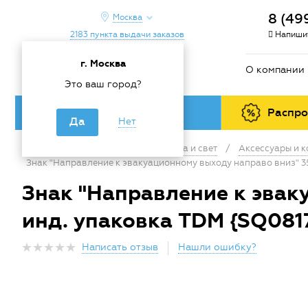
8 (49
Москва
2183 пункта выдачи заказов
Напишит
г. Москва
О компании
Это ваш город?
Каталог товаров
Распр
Да
Нет
Главная
/
Каталог
/
Электрика и свет
/
Аксессуары и 
Знак "Направление к эвакуационному выходу направо вниз" 3
Знак "Направление к эвак
инд. упаковка TDM {SQ081
Написать отзыв
Нашли ошибку?