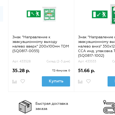
Знак "Направление к
Знак "Направление 
эвакуационному выходу
эвакуационному вы
налево вверх" 200х100мм TDM
налево вниз" 350х1
{SQ0817-0055}
ССА инд. упаковка
{SQ0817-1002}
Арт. 433528
Склад (2-3 дня)
Арт. 433533
С
35.28 р.
51.66 р.
TZ-бонусов: 0
Купить
Быстрая доставка
заказа