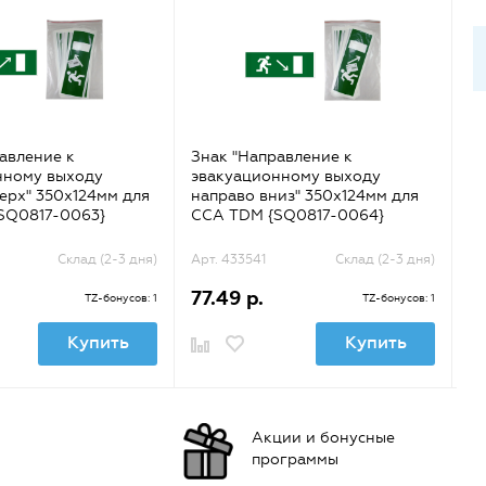
авление к
Знак "Направление к
Зн
нному выходу
эвакуационному выходу
э
ерх" 350х124мм для
направо вниз" 350х124мм для
н
SQ0817-0063}
ССА TDM {SQ0817-0064}
{S
Склад (2-3 дня)
Арт. 433541
Склад (2-3 дня)
Ар
77.49 р.
4
TZ-бонусов: 1
TZ-бонусов: 1
Купить
Купить
Акции и бонусные
программы