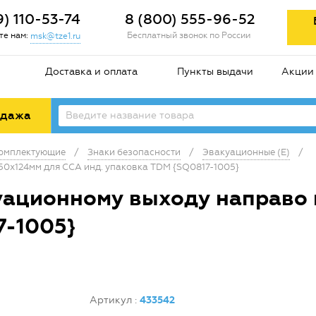
9) 110-53-74
8 (800) 555-96-52
е нам:
Бесплатный звонок по России
msk@tze1.ru
Доставка и оплата
Пункты выдачи
Акции
одажа
комплектующие
/
Знаки безопасности
/
Эвакуационные (E)
/
50х124мм для ССА инд. упаковка TDM {SQ0817-1005}
уационному выходу направо 
7-1005}
Артикул
:
433542