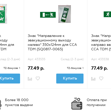
к
Знак "Направление к
Знак "Напр
ходу
эвакуационному выходу
эвакуацио
24мм для
налево" 350х124мм для ССА
направо вв
 TDM
TDM {SQ0817-0065}
ССА TDM {
клад (2-3 дня)
Арт. 433535
Склад (2-3 дня)
Арт. 433538
77.49 р.
77.49 р.
TZ-бонусов: 1
TZ-бонусов: 1
Купить
Купить
Более 18 000
Оплата при
пунктов выдачи
получении