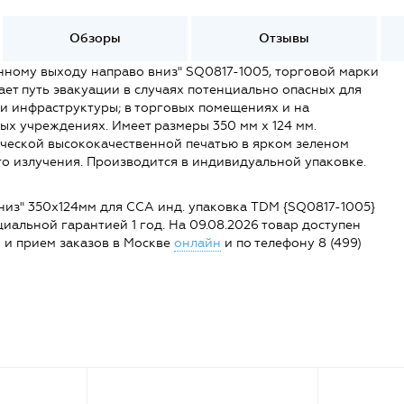
Обзоры
Отзывы
ному выходу направо вниз" SQ0817-1005, торговой марки
ает путь эвакуации в случаях потенциально опасных для
 и инфраструктуры; в торговых помещениях и на
ых учреждениях. Имеет размеры 350 мм х 124 мм.
ческой высококачественной печатью в ярком зеленом
го излучения. Производится в индивидуальной упаковке.
низ" 350х124мм для ССА инд. упаковка TDM {SQ0817-1005}
фициальной гарантией 1 год. На 09.08.2026 товар доступен
ии и прием заказов в Москве
онлайн
и по телефону 8 (499)