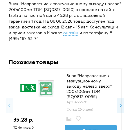
Знак "Направление к эвакуационному выходу налево"
200х100мм TDM {SQ0817-0050} в продаже на сайте
tze1.ru по честной цене 45.28 р. с официальной
гарантией 1 год. На 08.08.2026 товар доступен под
заказ, доставка на склад 12 авг - 13 авг. Консультации
и прием заказов в Москве
онлайн
и по телефону 8
(499) 110-53-74.
Похожие товары
Знак "Направление к
эвакуационному
выходу налево вверх"
200х100мм TDM
{SQ0817-0055}
Арт. 433528
Склад (2-3 дня)
35.28 р.
5
TZ-бонусов: 0
TZ