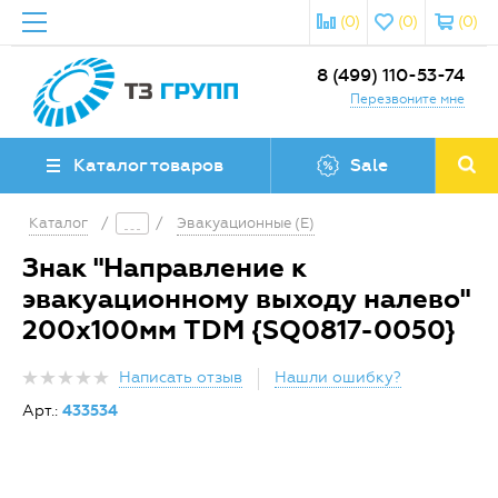
(0)
(0)
(0)
8 (499) 110-53-74
Перезвоните мне
Каталог товаров
Sale
Каталог
/
/
Эвакуационные (E)
Знак "Направление к
эвакуационному выходу налево"
200х100мм TDM {SQ0817-0050}
Написать отзыв
Нашли ошибку?
Арт.:
433534