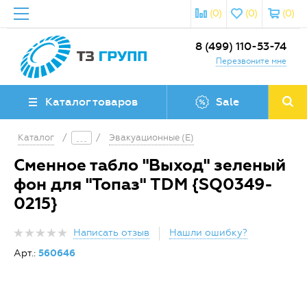
(0)
(0)
(0)
8 (499) 110-53-74
Перезвоните мне
Каталог товаров
Sale
Каталог
/
/
Эвакуационные (E)
Сменное табло "Выход" зеленый
фон для "Топаз" TDM {SQ0349-
0215}
Написать отзыв
Нашли ошибку?
Арт.:
560646