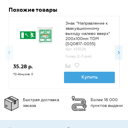
Похожие товары
Знак "Направление к
эвакуационному
выходу налево вверх"
200х100мм TDM
{SQ0817-0055}
Арт. 433528
Склад (2-3 дня)
35.28 р.
5
TZ-бонусов: 0
TZ
Купить
Быстрая доставка
Более 18 000
заказа
пунктов выдачи