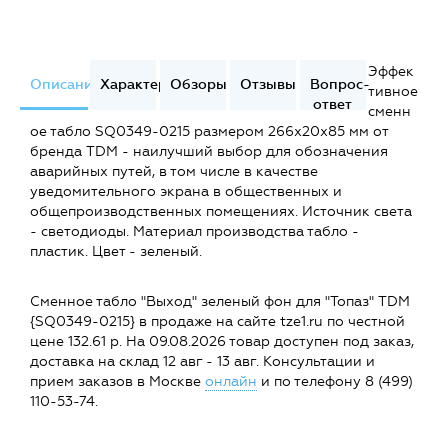
Эффек
Описание
Характеристики
Обзоры
Отзывы
Вопрос-
тивное
ответ
сменн
ое табло SQ0349-0215 размером 266x20x85 мм от
бренда TDM - наилучший выбор для обозначения
аварийных путей, в том числе в качестве
уведомительного экрана в общественных и
общепроизводственных помещениях. Источник света
- светодиоды. Материал производства табло -
пластик. Цвет - зеленый.
Сменное табло "Выход" зеленый фон для "Топаз" TDM
{SQ0349-0215} в продаже на сайте tze1.ru по честной
цене 132.61 р. На 09.08.2026 товар доступен под заказ,
доставка на склад 12 авг - 13 авг. Консультации и
прием заказов в Москве
онлайн
и по телефону 8 (499)
110-53-74.