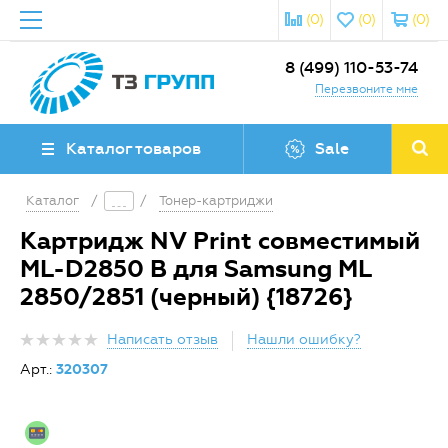
(0)
(0)
(0)
8 (499) 110-53-74
Перезвоните мне
Каталог товаров
Sale
Каталог
/
/
Тонер-картриджи
Картридж NV Print совместимый
ML-D2850 B для Samsung ML
2850/2851 (черный) {18726}
Написать отзыв
Нашли ошибку?
Арт.:
320307