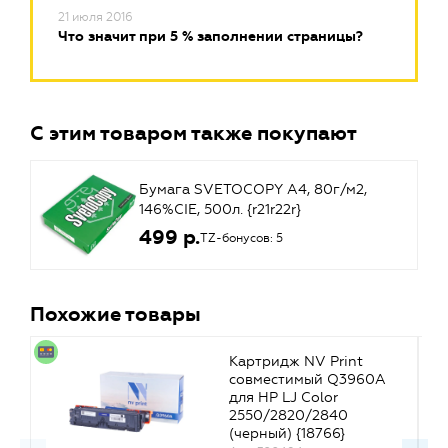
21 июля 2016
Что значит при 5 % заполнении страницы?
С этим товаром также покупают
Бумага SVETOCOPY A4, 80г/м2,
146%CIE, 500л. {r21r22r}
499 р.
TZ-бонусов: 5
Похожие товары
Картридж NV Print
совместимый Q3960A
для HP LJ Color
2550/2820/2840
(черный) {18766}