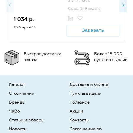
Арт. 320494
Склад (6-9 недель)
1 034 р.
1
TZ-бонусов: 10
TZ
Заказать
Быстрая доставка
Более 18 000
заказа
пунктов выдачи
Каталог
Доставка и оплата
О компании
Пункты выдачи
Бренды
Полезное
ЧаВо
Акции
Статьи и обзоры
Контакты
Новости
Соглашение об