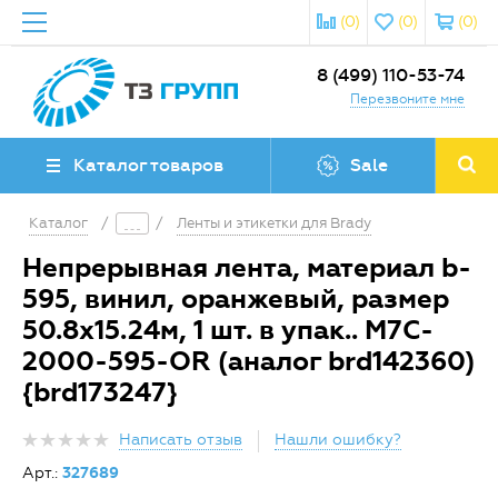
(0)
(0)
(0)
8 (499) 110-53-74
Перезвоните мне
Каталог товаров
Sale
Каталог
/
/
Ленты и этикетки для Brady
Непрерывная лента, материал b-
595, винил, оранжевый, размер
50.8х15.24м, 1 шт. в упак.. M7C-
2000-595-OR (аналог brd142360)
{brd173247}
Написать отзыв
Нашли ошибку?
Арт.:
327689