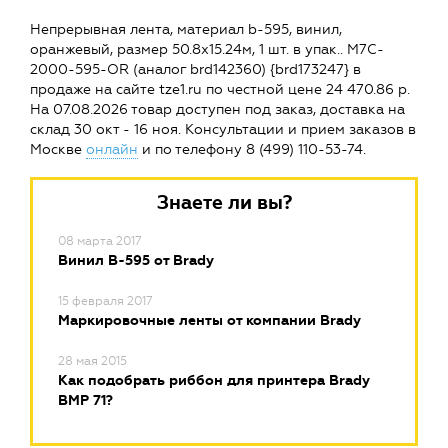
Непрерывная лента, материал b-595, винил,
оранжевый, размер 50.8х15.24м, 1 шт. в упак.. M7C-
2000-595-OR (аналог brd142360) {brd173247} в
продаже на сайте tze1.ru по честной цене 24 470.86 р.
На 07.08.2026 товар доступен под заказ, доставка на
склад 30 окт - 16 ноя. Консультации и прием заказов в
Москве
онлайн
и по телефону 8 (499) 110-53-74.
Знаете ли вы?
08 марта 2017
Винил B-595 от Brady
15 февраля 2017
Маркировочные ленты от компании Brady
28 мая 2015
Как подобрать риббон для принтера Brady
BMP 71?