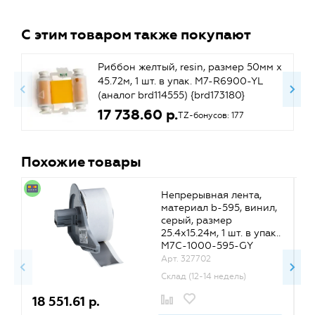
С этим товаром также покупают
Риббон желтый, resin, размер 50мм х
45.72м, 1 шт. в упак. M7-R6900-YL
(аналог brd114555) {brd173180}
17 738.60 р.
TZ-бонусов: 177
Похожие товары
Непрерывная лента,
материал b-595, винил,
серый, размер
25.4х15.24м, 1 шт. в упак..
M7C-1000-595-GY
(аналог brd142347)
Арт. 327702
{brd173281}
Склад (12-14 недель)
18 551.61 р.
1