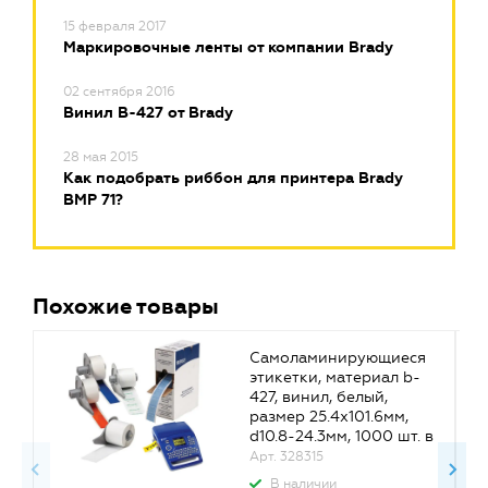
15 февраля 2017
Маркировочные ленты от компании Brady
02 сентября 2016
Винил В-427 от Brady
28 мая 2015
Как подобрать риббон для принтера Brady
BMP 71?
Похожие товары
Самоламинирующиеся
этикетки, материал b-
427, винил, белый,
размер 25.4х101.6мм,
d10.8-24.3мм, 1000 шт. в
упак. BM-23-427
Арт. 328315
{brd173450}
В наличии