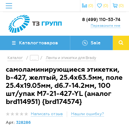
(0)
(0)
(0)
8 (499) 110-53-74
Перезвоните мне
Каталог товаров
Sale
Каталог
/
/
Ленты и этикетки для Brady
самоламинирующиеся этикетки,
b-427, желтый, 25.4х63.5мм, поле
25.4x19.05мм, d6.7-14.2мм, 100
шт/упак M7-21-427-YL (аналог
brd114951) {brd174574}
Написать отзыв
Нашли ошибку?
Арт.:
328286