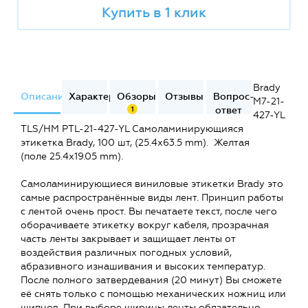
Купить в 1 клик
Brady
Описание
Характеристики
Обзоры
Отзывы
Вопрос-
M7-21-
ответ
1
427-YL
TLS/HM PTL-21-427-YL Самоламинирующияся
этикетка Brady, 100 шт, (25.4х63.5 mm). Желтая
(поле 25.4x19.05 mm).
Самоламинирующиеся виниловые этикетки Brady это
самые распространённые виды лент. Принцип работы
с лентой очень прост. Вы печатаете текст, после чего
оборачиваете этикетку вокруг кабеля, прозрачная
часть ленты закрывает и защищает ленты от
воздействия различных погодных условий,
абразивного изнашивания и высоких температур.
После полного затвердевания (20 минут) Вы сможете
её снять только с помощью механических ножниц или
щипцов. При выборе ширины ленты обязательно