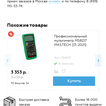
прием заказов в Москве
онлайн
и по телефону 8 (499)
110-53-74.
Похожие товары
Профессиональный
мультиметр MS8217
MASTECH {13-2021}
Арт. 524637
В наличии
3 353 р.
4
3 438 р.
TZ
Купить
TZ-бонусов: 34
Быстрая доставка
Более 18 000
заказа
пунктов выдачи