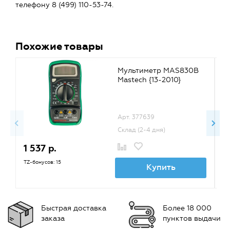
телефону 8 (499) 110-53-74.
Похожие товары
Мультиметр MAS830B
Mastech {13-2010}
Арт. 377639
Склад (2-4 дня)
1 537 р.
2
TZ-бонусов: 15
TZ
Купить
Быстрая доставка
Более 18 000
заказа
пунктов выдачи