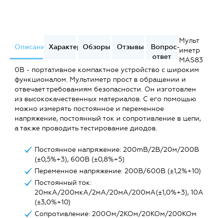
Мульт
Описание
Характеристики
Обзоры
Отзывы
Вопрос-
иметр
ответ
MAS83
0B - портативное компактное устройство с широким
функционалом. Мультиметр прост в обращении и
отвечает требованиям безопасности. Он изготовлен
из высококачественных материалов. С его помощью
можно измерять постоянное и переменное
напряжение, постоянный ток и сопротивление в цепи,
а также проводить тестирование диодов.
Постоянное напряжение: 200mВ/2В/20м/200В
(±0,5%+3), 600В (±0,8%+5)
Переменное напряжение: 200В/600В (±1,2%+10)
Постоянный ток:
20мкА/200мкА/2мА/20мА/200мА(±1,0%+3), 10A
(±3,0%+10)
Сопротивление: 200Ом/2КОм/20КОм/200КОм