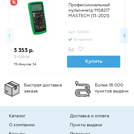
Профессиональный
мультиметр MS8217
MASTECH {13-2021}
Арт. 524637
В наличии
3 353 р.
2
3 438 р.
TZ
Купить
TZ-бонусов: 34
Быстрая доставка
Более 18 000
заказа
пунктов выдачи
Каталог
Доставка и оплата
О компании
Пункты выдачи
Бренды
Полезное