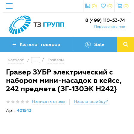
(0)
(0)
(0)
8 (499) 110-53-74
Перезвоните мне
Каталог товаров
Sale
Каталог
/
/
Граверы
Гравер ЗУБР электрический с
набором мини-насадок в кейсе,
242 предмета {ЗГ-130ЭК H242}
Написать отзыв
Нашли ошибку?
Арт.:
401543