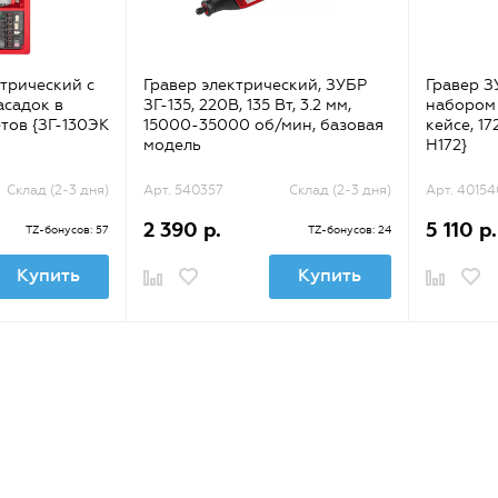
трический с
Гравер электрический, ЗУБР
Гравер З
садок в
ЗГ-135, 220В, 135 Вт, 3.2 мм,
набором
етов {ЗГ-130ЭК
15000-35000 об/мин, базовая
кейсе, 1
модель
H172}
Склад (2-3 дня)
Арт. 540357
Склад (2-3 дня)
Арт. 40154
2 390 р.
5 110 р.
TZ-бонусов: 57
TZ-бонусов: 24
Купить
Купить