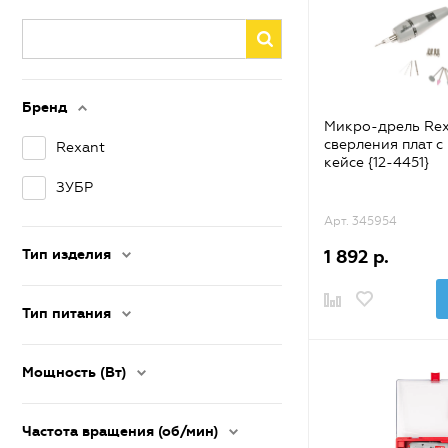
Бренд
Микро-дрель Rex
сверления плат с
Rexant
кейсе {12-4451}
ЗУБР
Арт. 345954
Тип изделия
1 892 р.
Тип питания
Мощность (Вт)
Частота вращения (об/мин)