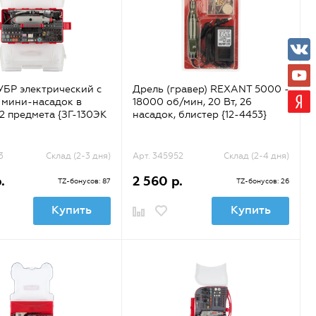
УБР электрический с
Дрель (гравер) REXANT 5000 -
 мини-насадок в
18000 об/мин, 20 Вт, 26
42 предмета {ЗГ-130ЭК
насадок, блистер {12-4453}
3
Склад (2-3 дня)
Арт. 345952
Склад (2-4 дня)
.
2 560 р.
TZ-бонусов: 87
TZ-бонусов: 26
Купить
Купить