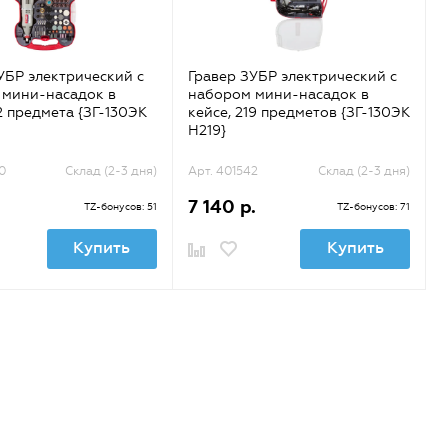
УБР электрический с
Гравер ЗУБР электрический с
 мини-насадок в
набором мини-насадок в
72 предмета {ЗГ-130ЭК
кейсе, 219 предметов {ЗГ-130ЭК
H219}
0
Склад (2-3 дня)
Арт. 401542
Склад (2-3 дня)
7 140 р.
TZ-бонусов: 51
TZ-бонусов: 71
Купить
Купить