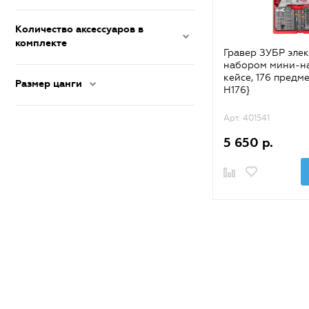
Количество аксессуаров в
комплекте
Гравер ЗУБР элек
набором мини-на
кейсе, 176 предм
Размер цанги
H176}
Арт. 401541
5 650 р.