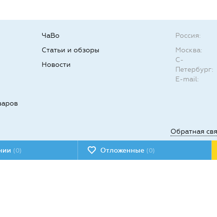
ЧаВо
Россия:
Статьи и обзоры
Москва:
С-
Новости
Петербург:
E-mail:
варов
Обратная св
ении
Отложенные
(0)
(0)
Мы в социал