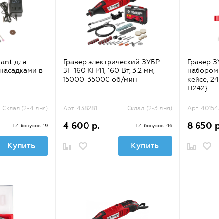
ant для
Гравер электрический ЗУБР
Гравер З
 насадками в
ЗГ-160 КН41, 160 Вт, 3.2 мм,
набором
15000-35000 об/мин
кейсе, 2
H242}
Склад (2-4 дня)
Арт. 438281
Склад (2-3 дня)
Арт. 40154
4 600 р.
8 650 р
TZ-бонусов: 19
TZ-бонусов: 46
Купить
Купить