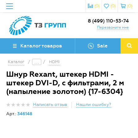
(0)
(0)
(0)
8 (499) 110-53-74
Перезвоните мне
Каталог товаров
Sale
Каталог
/
/
HDMI
Шнур Rexant, штекер HDMI -
штекер DVI-D, с фильтрами, 2 м
(напыление золотом) {17-6304}
Написать отзыв
Нашли ошибку?
Арт.:
346148