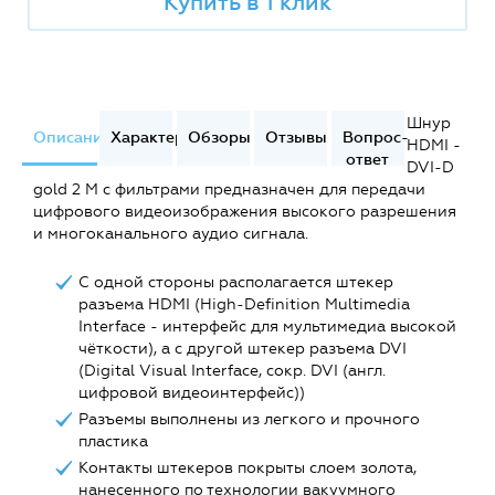
Купить в 1 клик
Шнур
Описание
Характеристики
Обзоры
Отзывы
Вопрос-
HDMI -
ответ
DVI-D
gold 2 М с фильтрами предназначен для передачи
цифрового видеоизображения высокого разрешения
и многоканального аудио сигнала.
С одной стороны располагается штекер
разъема HDMI (High-Definition Multimedia
Interface - интерфейс для мультимедиа высокой
чёткости), а с другой штекер разъема DVI
(Digital Visual Interface, сокр. DVI (англ.
цифровой видеоинтерфейс))
Разъемы выполнены из легкого и прочного
пластика
Контакты штекеров покрыты слоем золота,
нанесенного по технологии вакуумного