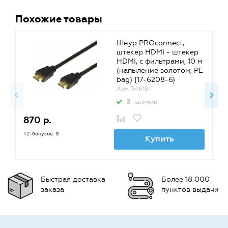
Похожие товары
Шнур PROconnect,
штекер HDMI - штекер
HDMI, с фильтрами, 10 м
(напыление золотом, PE
bag) {17-6208-6}
Арт. 346181
В наличии
870 р.
4
47
TZ-бонусов: 9
Купить
TZ
Быстрая доставка
Более 18 000
заказа
пунктов выдачи