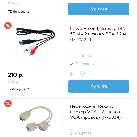
276 р.
Купить
TZ-бонусов: 2
Шнур Rexant, штекер DIN
5PIN - 2 штекер RCA, 1.2 м
{17-2512-4}
Арт. 346336
В наличии
210 р.
251 р.
Купить
TZ-бонусов: 2
Переходник Rexant,
штекер VGA - 2 гнезда
VGA (провод) {17-6834}
Арт. 343231