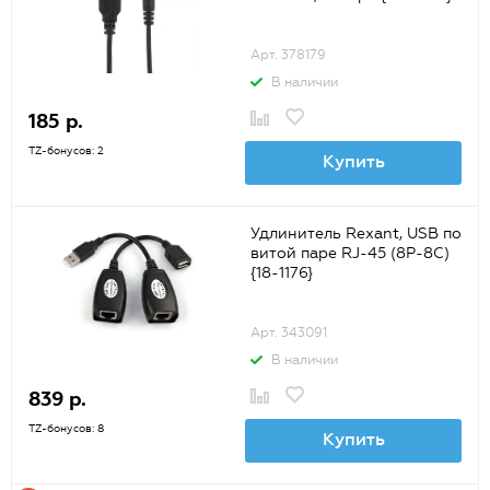
Арт. 378179
В наличии
185 р.
TZ-бонусов: 2
Купить
Удлинитель Rexant, USB по
витой паре RJ-45 (8P-8C)
{18-1176}
Арт. 343091
В наличии
839 р.
TZ-бонусов: 8
Купить