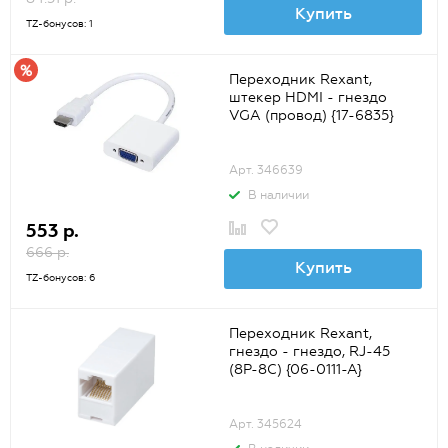
Купить
TZ-бонусов: 1
Переходник Rexant,
штекер HDMI - гнездо
VGA (провод) {17-6835}
Арт. 346639
В наличии
553 р.
666 р.
Купить
TZ-бонусов: 6
Переходник Rexant,
гнездо - гнездо, RJ-45
(8Р-8С) {06-0111-A}
Арт. 345624