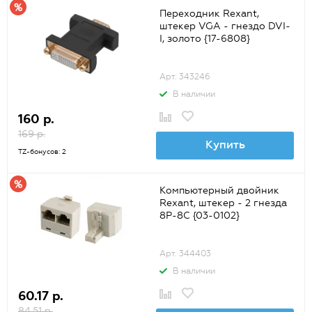
Переходник Rexant,
штекер VGA - гнездо DVI-
I, золото {17-6808}
Арт. 343246
В наличии
160 р.
169 р.
Купить
TZ-бонусов: 2
Компьютерный двойник
Rexant, штекер - 2 гнезда
8P-8C {03-0102}
Арт. 344403
В наличии
60.17 р.
84.51 р.