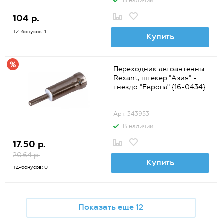
В наличии
104 р.
TZ-бонусов: 1
Купить
Переходник автоантенны
Rexant, штекер "Азия" -
гнездо "Европа" {16-0434}
Арт. 343953
В наличии
17.50 р.
20.64 р.
Купить
TZ-бонусов: 0
Показать еще 12