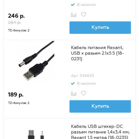
В наличии
246 р.
294 р.
Купить
TZ-бонусов: 2
Кабель питания Rexant,
USB х разьем 2.1х5.5 {18-
0231}
Арт. 346663
В наличии
189 р.
TZ-бонусов: 2
Купить
Кабель USB штекер-DC
разъем питание 1,4х3,4 мм,
Rexant 1,5 метра {18-0235}