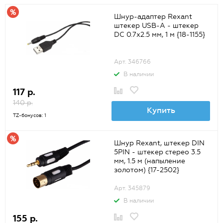
Шнур-адаптер Rexant
штекер USB-А - штекер
DC 0.7х2.5 мм, 1 м {18-1155}
Арт. 346766
В наличии
117 р.
140 р.
Купить
TZ-бонусов: 1
Шнур Rexant, штекер DIN
5PIN - штекер стерео 3.5
мм, 1.5 м (напыление
золотом) {17-2502}
Арт. 345879
В наличии
155 р.