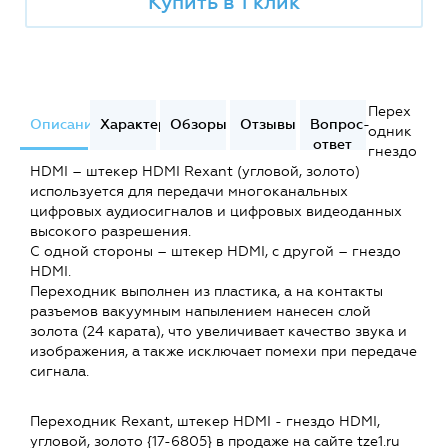
Купить в 1 клик
Перех
Описание
Характеристики
Обзоры
Отзывы
Вопрос-
одник
ответ
гнездо
HDMI – штекер HDMI Rexant (угловой, золото)
используется для передачи многоканальных
цифровых аудиосигналов и цифровых видеоданных
высокого разрешения.
С одной стороны – штекер HDMI, с другой – гнездо
HDMI.
Переходник выполнен из пластика, а на контакты
разъемов вакуумным напылением нанесен слой
золота (24 карата), что увеличивает качество звука и
изображения, а также исключает помехи при передаче
сигнала.
Переходник Rexant, штекер HDMI - гнездо HDMI,
угловой, золото {17-6805} в продаже на сайте tze1.ru