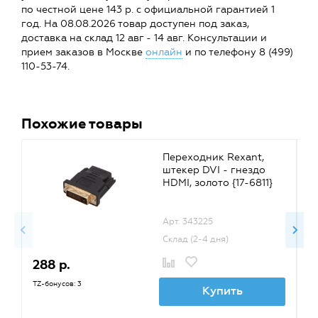
по честной цене 143 р. с официальной гарантией 1
год. На 08.08.2026 товар доступен под заказ,
доставка на склад 12 авг - 14 авг. Консультации и
прием заказов в Москве
онлайн
и по телефону 8 (499)
110-53-74.
Похожие товары
Переходник Rexant,
штекер DVI - гнездо
HDMI, золото {17-6811}
Арт. 343225
Склад (2-4 дня)
288 р.
5
TZ-бонусов: 3
TZ
Купить