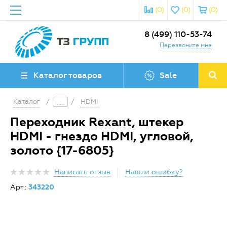
(0)
(0)
(0)
8 (499) 110-53-74
Перезвоните мне
Каталог товаров
Sale
Каталог
/
/
HDMI
Переходник Rexant, штекер
HDMI - гнездо HDMI, угловой,
золото {17-6805}
Написать отзыв
Нашли ошибку?
Арт.:
343220