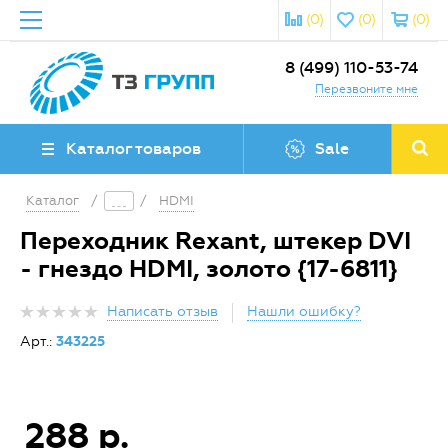
(0)
(0)
(0)
8 (499) 110-53-74
Перезвоните мне
Каталог товаров
Sale
Каталог
/
/
HDMI
Переходник Rexant, штекер DVI
- гнездо HDMI, золото {17-6811}
Написать отзыв
Нашли ошибку?
Арт.:
343225
288 р.