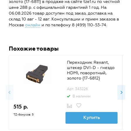
золото {17-6811} в продаже на сайте tze1.ru по честной
цене 288 р. с официальной гарантией 1 год. На
06.08.2026 товар доступен под заказ, доставка на
склад 10 авг - 12 авг. Консультации и прием заказов в
Москве
онлайн
и по телефону 8 (499) 110-53-74.
Похожие товары
Переходник Rexant,
штекер DVI-D - гнездо
HDMI, поворотный,
золото {17-6812}
Арт. 343226
В наличии
515 р.
3
TZ-бонусов: 5
TZ
Купить