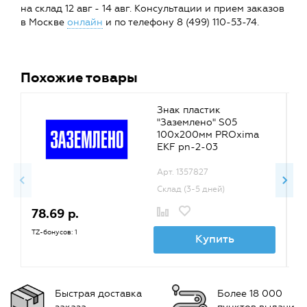
на склад 12 авг - 14 авг. Консультации и прием заказов
в Москве
онлайн
и по телефону 8 (499) 110-53-74.
Похожие товары
Знак пластик
"Заземлено" S05
100х200мм PROxima
EKF pn-2-03
Арт. 1357827
Склад (3-5 дней)
78.69 р.
7
TZ-бонусов: 1
TZ
Купить
Быстрая доставка
Более 18 000