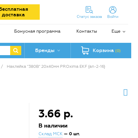
Бесплатная
доставка
Статус заказа
Войти
Бонусная программа
Контакты
Еще
Бренды
Корзина
(0)
/
Наклейка "380В" 20х40мм PROxima EKF {an-2-16}
3.66 р.
В наличии
— 0 шт.
Склад МСК