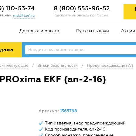
9) 110-53-74
8 (800) 555-96-52
е нам:
Бесплатный звонок по России
msk@tze1.ru
Доставка и оплата
Пункты выдачи
Акции
одажа
комплектующие
/
Знаки безопасности
/
Предупреждающие (W)
PROxima EKF {an-2-16}
Артикул
:
1365798
Тип изделия: знак предупреждающий
Код производителя: an-2-16
Способ монтажа: приклеивание