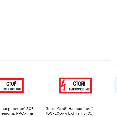
! напряжение" S06
Знак "Стой! Напряжение"
Зн
 пластик PROxima
100х200мм EKF {an-3-05}
лю