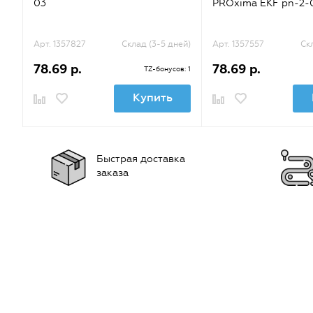
03
PROxima EKF pn-2-
Арт. 1357827
Склад (3-5 дней)
Арт. 1357557
Ск
78.69 р.
78.69 р.
TZ-бонусов: 1
Купить
Быстрая доставка
заказа