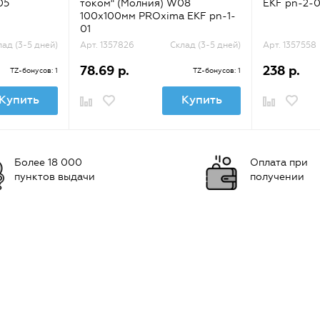
05
током" (Молния) W08
EKF pn-2-
100х100мм PROxima EKF pn-1-
01
лад (3-5 дней)
Арт. 1357826
Склад (3-5 дней)
Арт. 1357558
78.69 р.
238 р.
TZ-бонусов: 1
TZ-бонусов: 1
Купить
Купить
Более 18 000
Оплата при
пунктов выдачи
получении