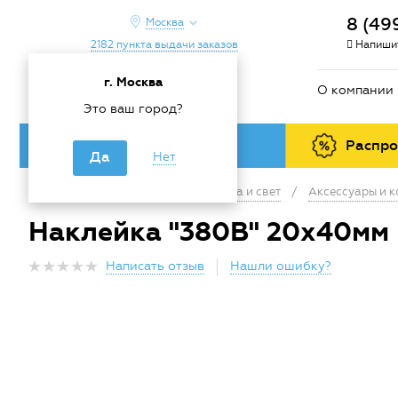
8 (49
Москва
2182 пункта выдачи заказов
Напишит
г. Москва
О компании
Это ваш город?
Каталог товаров
Распр
Да
Нет
Главная
/
Каталог
/
Электрика и свет
/
Аксессуары и 
Наклейка "380В" 20х40мм 
Написать отзыв
Нашли ошибку?