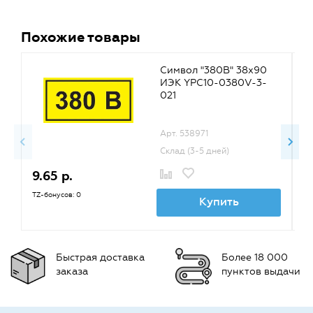
Похожие товары
Символ "380В" 38х90
ИЭК YPC10-0380V-3-
021
Арт. 538971
Склад (3-5 дней)
9.65 р.
2
TZ-бонусов: 0
TZ
Купить
Быстрая доставка
Более 18 000
заказа
пунктов выдачи