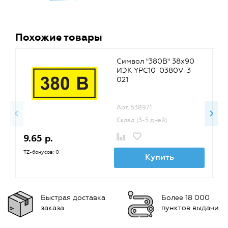
Похожие товары
Символ "380В" 38х90
ИЭК YPC10-0380V-3-
021
Арт. 538971
Склад (3-5 дней)
9.65 р.
2
TZ-бонусов: 0
TZ
Купить
Быстрая доставка
Более 18 000
заказа
пунктов выдачи