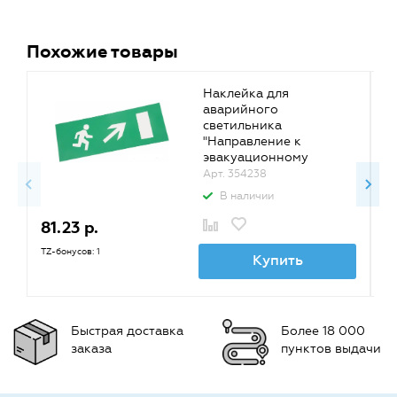
Похожие товары
Наклейка для
аварийного
светильника
"Направление к
эвакуационному
выходу направо вверх",
Арт. 354238
Rexant {74-0140-1}
В наличии
81.23 р.
8
TZ-бонусов: 1
TZ
Купить
Быстрая доставка
Более 18 000
заказа
пунктов выдачи