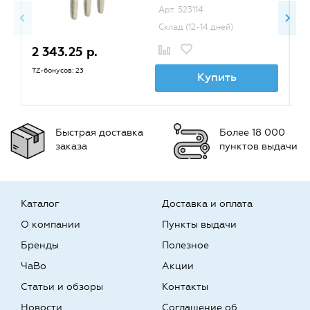
Арт. 523114
Склад (12-14 дней)
2 343.25 р.
2
TZ-бонусов: 23
TZ
Купить
Быстрая доставка
Более 18 000
заказа
пунктов выдачи
Каталог
Доставка и оплата
О компании
Пункты выдачи
Бренды
Полезное
ЧаВо
Акции
Статьи и обзоры
Контакты
Новости
Соглашение об