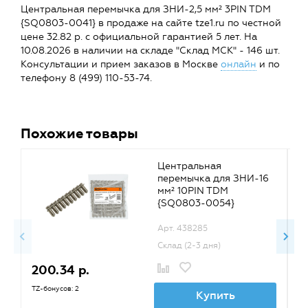
Центральная перемычка для ЗНИ-2,5 мм² 3PIN TDM
{SQ0803-0041} в продаже на сайте tze1.ru по честной
цене 32.82 р. с официальной гарантией 5 лет. На
10.08.2026 в наличии на складе "Склад МСК" - 146 шт.
Консультации и прием заказов в Москве
онлайн
и по
телефону 8 (499) 110-53-74.
Похожие товары
Центральная
перемычка для ЗНИ-16
мм² 10PIN TDM
{SQ0803-0054}
Арт. 438285
Склад (2-3 дня)
200.34 р.
1
TZ-бонусов: 2
TZ
Купить