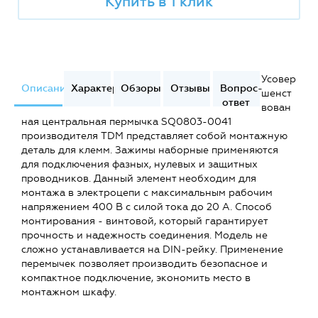
Купить в 1 клик
Усовер
Описание
Характеристики
Обзоры
Отзывы
Вопрос-
шенст
ответ
вован
ная центральная пермычка SQ0803-0041
производителя TDM представляет собой монтажную
деталь для клемм. Зажимы наборные применяются
для подключения фазных, нулевых и защитных
проводников. Данный элемент необходим для
монтажа в электроцепи c максимальным рабочим
напряжением 400 В c силой тока до 20 А. Способ
монтирования - винтовой, который гарантирует
прочность и надежность соединения. Модель не
сложно устанавливается на DIN-рейку. Применение
перемычек позволяет производить безопасное и
компактное подключение, экономить место в
монтажном шкафу.