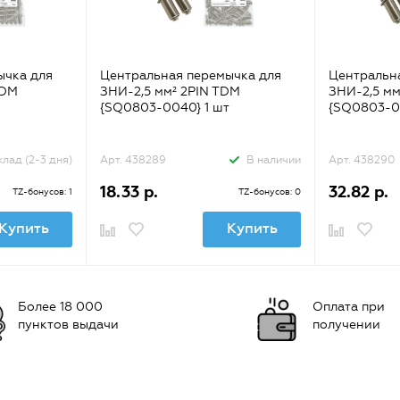
ычка для
Центральная перемычка для
Центральн
TDM
ЗНИ-2,5 мм² 2PIN TDM
ЗНИ-2,5 мм
{SQ0803-0040} 1 шт
{SQ0803-0
клад (2-3 дня)
Арт. 438289
В наличии
Арт. 438290
18.33 р.
32.82 р.
TZ-бонусов: 1
TZ-бонусов: 0
Купить
Купить
Более 18 000
Оплата при
пунктов выдачи
получении