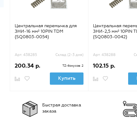
Центральная перемычка для
Центральная перем
ЗНИ-16 мм² 10PIN TDM
ЗНИ-2,5 мм² 10PIN 
{SQ0803-0054}
{SQ0803-0042}
Арт. 438285
Склад (2-3 дня)
Арт. 438288
С
200.34 р.
102.15 р.
TZ-бонусов: 2
Купить
Быстрая доставка
заказа