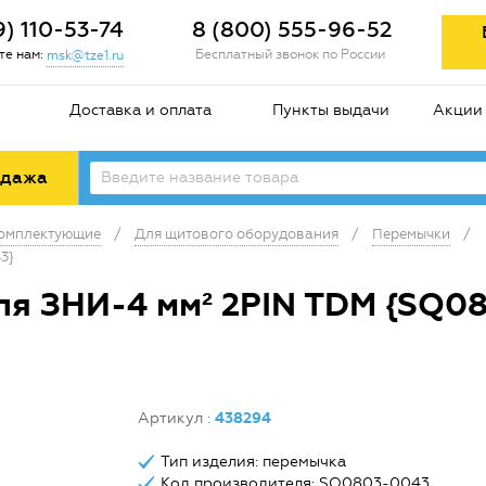
9) 110-53-74
8 (800) 555-96-52
е нам:
Бесплатный звонок по России
msk@tze1.ru
Доставка и оплата
Пункты выдачи
Акции
одажа
комплектующие
/
Для щитового оборудования
/
Перемычки
/
3}
ля ЗНИ-4 мм² 2PIN TDM {SQ0
Артикул
:
438294
Тип изделия: перемычка
Код производителя: SQ0803-0043