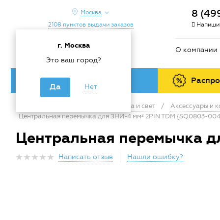
8 (49
Москва
2108 пунктов выдачи заказов
Напишит
г. Москва
О компании
Это ваш город?
Каталог товаров
Распр
Да
Нет
Главная
/
Каталог
/
Электрика и свет
/
Аксессуары и 
Центральная перемычка для ЗНИ-4 мм² 2PIN TDM {SQ0803-004
Центральная перемычка д
Написать отзыв
Нашли ошибку?