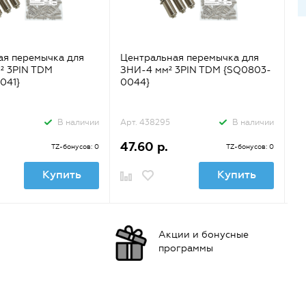
ая перемычка для
Центральная перемычка для
Ц
² 3PIN TDM
ЗНИ-4 мм² 3PIN TDM {SQ0803-
З
041}
0044}
{
В наличии
Арт. 438295
В наличии
Ар
47.60 р.
1
TZ-бонусов: 0
TZ-бонусов: 0
Купить
Купить
Акции и бонусные
программы