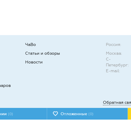
ЧаВо
Россия:
Статьи и обзоры
Москва:
С-
Новости
Петербург:
E-mail:
варов
Обратная св
ении
Отложенные
(0)
(0)