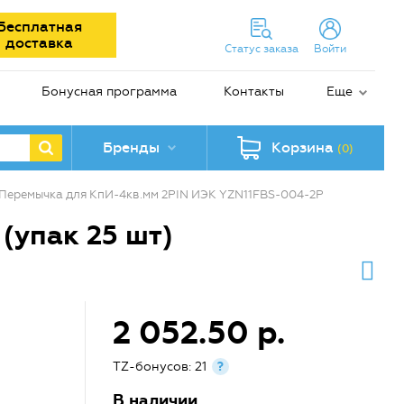
Бесплатная
доставка
Статус заказа
Войти
Бонусная программа
Контакты
Еще
Бренды
Корзина
(0)
Перемычка для КпИ-4кв.мм 2PIN ИЭК YZN11FBS-004-2P
(упак 25 шт)
2 052.50 р.
TZ-бонусов: 21
?
В наличии