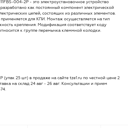
11FBS-004-2P - это электроустановочное устройство
 разработано как постоянный компонент электрической
лектрических цепей, состоящих из различных элементов.
 применяется для КПИ. Монтаж осуществляется на тип
жность крепления. Модификация соответствует коду
относится к группе перемычка клеммной колодки.
упак 25 шт) в продаже на сайте tze1.ru по честной цене 2
тавка на склад 24 авг - 26 авг. Консультации и прием
74.