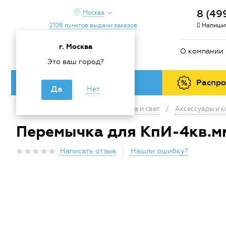
8 (49
Москва
2108 пунктов выдачи заказов
Напишит
г. Москва
О компании
Это ваш город?
Каталог товаров
Распр
Да
Нет
Главная
/
Каталог
/
Электрика и свет
/
Аксессуары и 
Перемычка для КпИ-4кв.мм
Написать отзыв
Нашли ошибку?