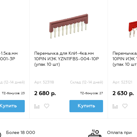
1.5кв.мм
Перемычка для КпИ-4кв.мм
Перемычка
-001-3P
10PIN ИЭК YZN11FBS-004-10P
10PIN ИЭК
(упак 10 шт)
(упак 10 шт
д (12-14 дней)
Арт. 523118
Склад (12-14 дней)
Арт. 523121
2 680 р.
2 630 р.
TZ-бонусов: 23
TZ-бонусов: 27
Купить
Купить
Более 18 000
Оплата при