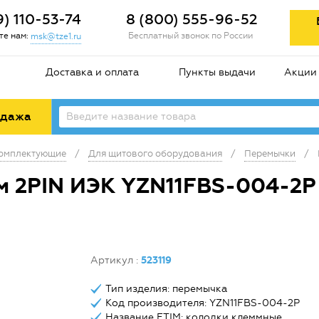
9) 110-53-74
8 (800) 555-96-52
е нам:
Бесплатный звонок по России
msk@tze1.ru
Доставка и оплата
Пункты выдачи
Акции
одажа
комплектующие
/
Для щитового оборудования
/
Перемычки
/
 2PIN ИЭК YZN11FBS-004-2P 
Артикул
:
523119
Тип изделия: перемычка
Код производителя: YZN11FBS-004-2P
Название ETIM: колодки клеммные