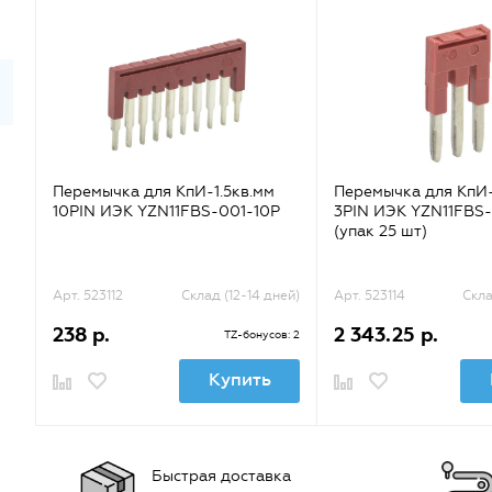
Перемычка для КпИ-1.5кв.мм
Перемычка для КпИ-
10PIN ИЭК YZN11FBS-001-10P
3PIN ИЭК YZN11FBS
(упак 25 шт)
Арт. 523112
Склад (12-14 дней)
Арт. 523114
Скла
238 р.
2 343.25 р.
TZ-бонусов: 2
Купить
Быстрая доставка