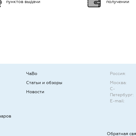
пунктов выдачи
получении
ЧаВо
Россия:
Статьи и обзоры
Москва:
С-
Новости
Петербург:
E-mail:
варов
Обратная св