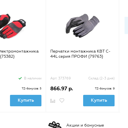
электромонтажника
Перчатки монтажника КВТ C-
Пе
{75382}
44L серия ПРОФИ {79763}
ч
и 
{0
В наличии
Арт. 373769
Склад (2-3 дня)
Ар
866.97 р.
7
TZ-бонусов: 5
TZ-бонусов: 9
Купить
Купить
Акции и бонусные