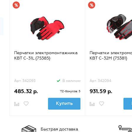
Перчатки электромонтажника
Перчатки электром
КВТ С-31L {75385}
КВТ С-32M {75381}
Арт. 342093
В наличии
Арт. 342094
485.32 р.
931.59 р.
TZ-бонусов: 5
Купить
Быстрая доставка