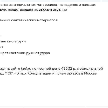
тся из специальных материалов, на ладонях и пальцах
ами, предотвращая их выскальзывание
ечных синтетических материалов
н
ает кисть руки
ия
щает костяшки руки от удара
 на сайте tze1.ru по честной цене 485.32 р. с официальной
лад МСК" - 3 пар. Консультации и прием заказов в Москве