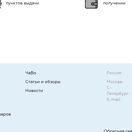
пунктов выдачи
получении
ЧаВо
Россия:
Статьи и обзоры
Москва:
С-
Новости
Петербург:
E-mail:
варов
Обратная св