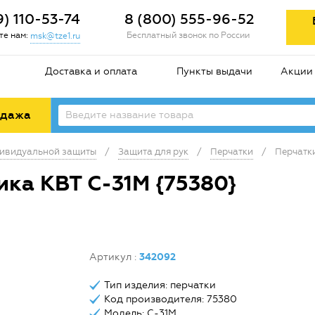
9) 110-53-74
8 (800) 555-96-52
е нам:
Бесплатный звонок по России
msk@tze1.ru
Доставка и оплата
Пункты выдачи
Акции
одажа
дивидуальной защиты
/
Защита для рук
/
Перчатки
/
Перчатк
ка КВТ С-31M {75380}
Артикул
:
342092
Тип изделия: перчатки
Код производителя: 75380
Модель: С-31M