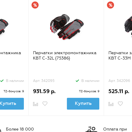
онтажника
Перчатки электромонтажника
Перчатки 
КВТ С-32L {75386}
КВТ С-33M 
В наличии
Арт. 342095
В наличии
Арт. 342096
931.59 р.
525.11 р.
TZ-бонусов: 9
TZ-бонусов: 9
Купить
Купить
Более 18 000
Оплата при