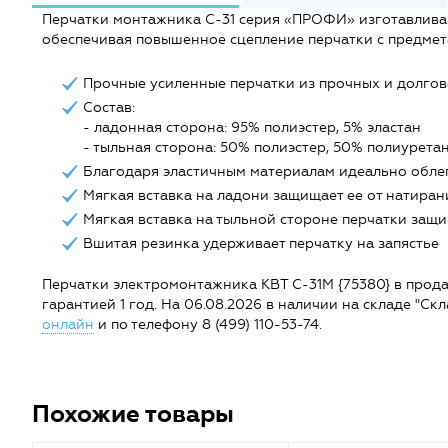
Перчатки монтажника С-31 серия «ПРОФИ» изготавливаю
обеспечивая повышенное сцепление перчатки с предмет
Прочные усиленные перчатки из прочных и долгов
Состав:
- ладонная сторона: 95% полиэстер, 5% эластан
- тыльная сторона: 50% полиэстер, 50% полиурета
Благодаря эластичным материалам идеально облег
Мягкая вставка на ладони защищает ее от натиран
Мягкая вставка на тыльной стороне перчатки защи
Вшитая резинка удерживает перчатку на запястье
Перчатки электромонтажника КВТ С-31M {75380} в продаже
гарантией 1 год. На 06.08.2026 в наличии на складе "Ск
онлайн
и по телефону 8 (499) 110-53-74.
Похожие товары