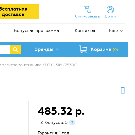
Бесплатная
доставка
Статус заказа
Войти
Бонусная программа
Контакты
Еще
Бренды
Корзина
(0)
и электромонтажника КВТ С-31M {75380}
485.32 р.
TZ-бонусов: 5
?
Гарантия: 1 год