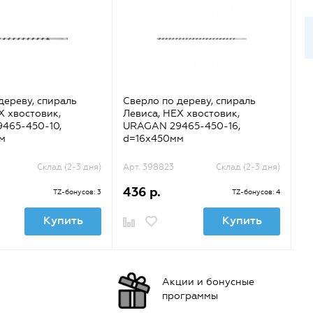
дереву, спираль
Сверло по дереву, спираль
Св
X хвостовик,
Левиса, HEX хвостовик,
Ле
465-450-10,
URAGAN 29465-450-16,
U
м
d=16х450мм
d
Склад (2-3 дня)
Арт. 398823
Склад (2-3 дня)
Ар
436 р.
5
TZ-бонусов: 3
TZ-бонусов: 4
Купить
Купить
Акции и бонусные
программы