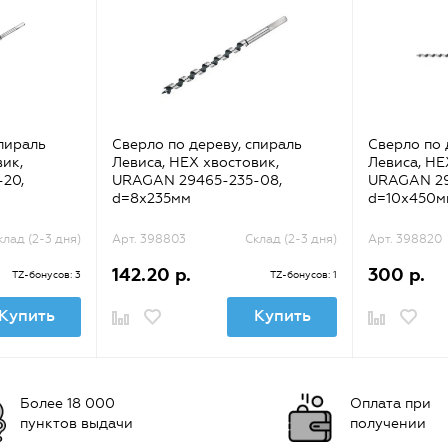
спираль
Сверло по дереву, спираль
Сверло по 
вик,
Левиса, HEX хвостовик,
Левиса, HE
20,
URAGAN 29465-235-08,
URAGAN 29
d=8х235мм
d=10х450м
клад (2-3 дня)
Арт. 398803
Склад (2-3 дня)
Арт. 398820
142.20 р.
300 р.
TZ-бонусов: 3
TZ-бонусов: 1
Купить
Купить
Более 18 000
Оплата при
пунктов выдачи
получении