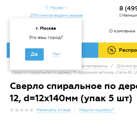
8 (49
Москва
2150 пунктов выдачи заказов
Напишит
г. Москва
О компании
Это ваш город?
Каталог товаров
Распр
Да
Нет
Главная
/
Каталог
/
Расходные материалы
/
Для инстр
Сверло спиральное по дереву, М-образная заточка, сталь 45, 
Сверло спиральное по дере
12, d=12x140мм (упак 5 шт)
Написать отзыв
Нашли ошибку?