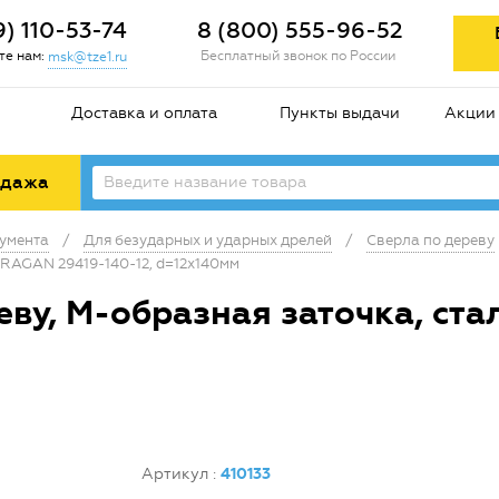
9) 110-53-74
8 (800) 555-96-52
е нам:
Бесплатный звонок по России
msk@tze1.ru
Доставка и оплата
Пункты выдачи
Акции
одажа
умента
/
Для безударных и ударных дрелей
/
Сверла по дереву
URAGAN 29419-140-12, d=12x140мм
ву, М-образная заточка, ста
Артикул
:
410133