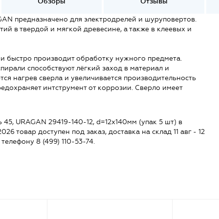
Обзоры
Отзывы
GAN предназначено для электродрелей и шуруповертов.
ий в твердой и мягкой древесине, а также в клеевых и
 и быстро производит обработку нужного предмета.
спирали способствуют лёгкий заход в материал и
тся нагрев сверла и увеличивается производительность
едохраняет интструмент от коррозии. Сверло имеет
 45, URAGAN 29419-140-12, d=12x140мм (упак 5 шт) в
2026 товар доступен под заказ, доставка на склад 11 авг - 12
 телефону 8 (499) 110-53-74.