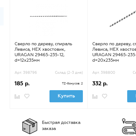
Сверло по дереву, спираль
Сверло по дереву, 
Левиса, HEX хвостовик,
Левиса, HEX хвосто
URAGAN 29465-235-12,
URAGAN 29465-235-
d=12х235мм
d=20х235мм
Арт. 398796
Склад (2-3 дня)
Арт. 398800
С
185 р.
332 р.
TZ-бонусов: 2
Купить
Быстрая доставка
заказа